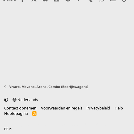
Vivaro, Movano, Arena, Combo (Bedrijfswagens)
Nederlands
Contact opnemen
Voorwaarden en regels
Privacybeleid
Help
Hoofdpagina
R
S
S
®
Community platform by XenForo
© 2010-2025 XenForo Ltd.
vertaald door
BB.nl