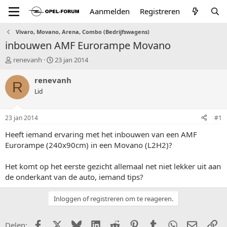
Aanmelden
Registreren
Vivaro, Movano, Arena, Combo (Bedrijfswagens)
inbouwen AMF Eurorampe Movano
T
S
renevanh
23 jan 2014
o
t
p
a
renevanh
R
i
r
Lid
c
t
s
d
t
a
23 jan 2014
#1
a
t
r
u
Heeft iemand ervaring met het inbouwen van een AMF
t
m
Eurorampe (240x90cm) in een Movano (L2H2)?
e
r
Het komt op het eerste gezicht allemaal net niet lekker uit aan
de onderkant van de auto, iemand tips?
Inloggen of registreren om te reageren.
Facebook
X (Twitter)
Bluesky
LinkedIn
Reddit
Pinterest
Tumblr
WhatsApp
E-mail
Li
Delen: