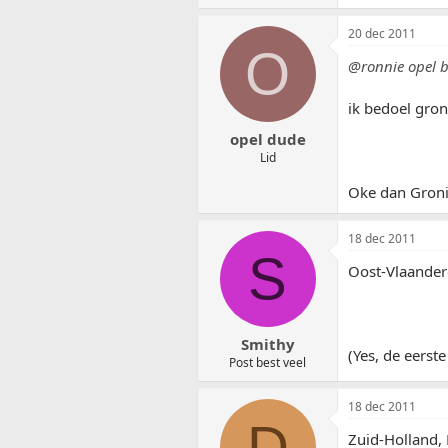
20 dec 2011
O
@ronnie opel 
ik bedoel gro
opel dude
Lid
Oke dan Gron
18 dec 2011
S
Oost-Vlaander
Smithy
(Yes, de eerste
Post best veel
18 dec 2011
D
Zuid-Holland,