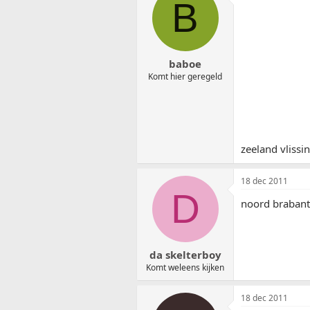
B
baboe
Komt hier geregeld
zeeland vliss
18 dec 2011
D
noord brabant
da skelterboy
Komt weleens kijken
18 dec 2011