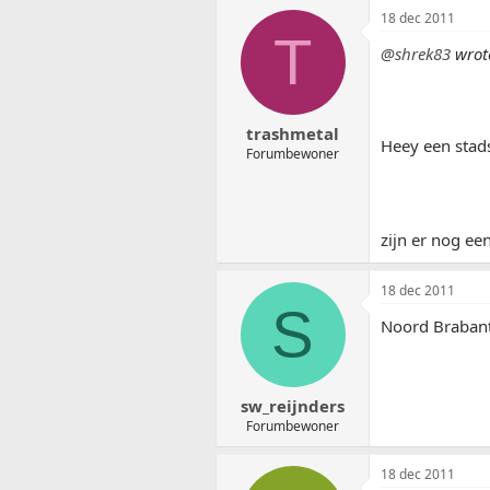
18 dec 2011
T
@shrek83
wrot
trashmetal
Heey een stad
Forumbewoner
zijn er nog ee
18 dec 2011
S
Noord Braban
sw_reijnders
Forumbewoner
18 dec 2011