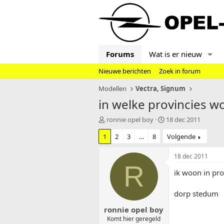
Forums
Wat is er nieuw
Nieuwe berichten
Zoek in forum
Modellen
Vectra, Signum
in welke provincies w
T
S
ronnie opel boy
18 dec 2011
o
t
1
2
3
…
8
Volgende
p
a
i
r
c
t
18 dec 2011
s
d
R
ik woon in pr
t
a
a
t
r
u
dorp stedum
t
m
ronnie opel boy
e
r
Komt hier geregeld