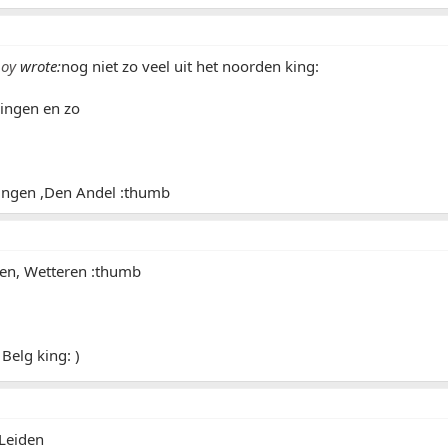
boy
wrote:
nog niet zo veel uit het noorden king:
ningen en zo
ingen ,Den Andel :thumb
en, Wetteren :thumb
 Belg king: )
 Leiden