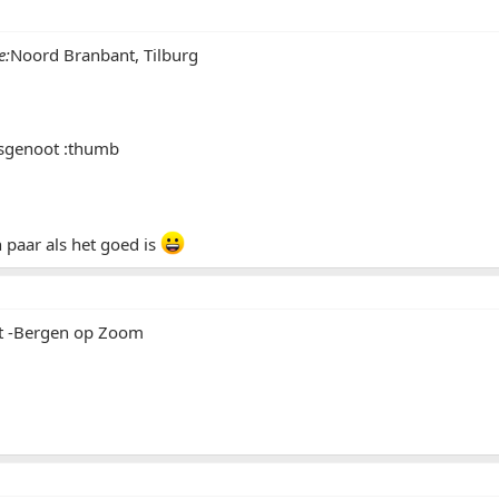
e:
Noord Branbant, Tilburg
sgenoot :thumb
n paar als het goed is
t -Bergen op Zoom