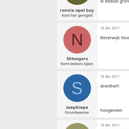
ik bedoel gro
ronnie opel boy
Komt hier geregeld
18 dec 2011
N
Beverwijk Noo
NHoogers
Komt weleens kijken
18 dec 2011
S
drenthe!!!
soepkiepe
hoogeveen
Forumbewoner
19 dec 2011