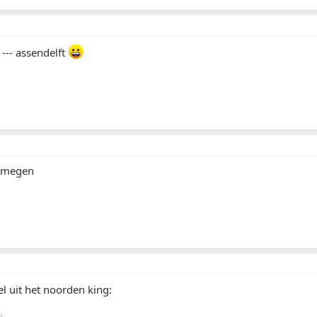
--- assendelft
ijmegen
el uit het noorden king: