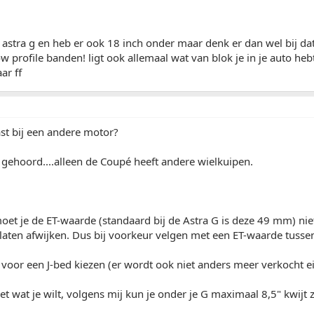
n astra g en heb er ook 18 inch onder maar denk er dan wel bij dat
 profile banden! ligt ook allemaal wat van blok je in je auto hebt
ar ff
st bij een andere motor?
gehoord....alleen de Coupé heeft andere wielkuipen.
moet je de ET-waarde (standaard bij de Astra G is deze 49 mm) n
laten afwijken. Dus bij voorkeur velgen met een ET-waarde tuss
d voor een J-bed kiezen (er wordt ook niet anders meer verkocht ei
et wat je wilt, volgens mij kun je onder je G maximaal 8,5" kwijt