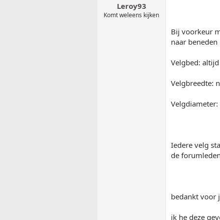
Leroy93
Komt weleens kijken
Bij voorkeur 
naar beneden 
Velgbed: altij
Velgbreedte: n
Velgdiameter: 
Iedere velg st
de forumleden
bedankt voor j
ik he deze ge