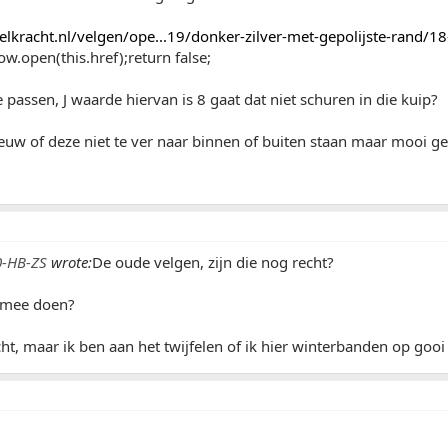
lkracht.nl/velgen/ope...19/donker-zilver-met-gepolijste-rand/18
w.open(this.href);return false;
e passen, J waarde hiervan is 8 gaat dat niet schuren in die kuip?
euw of deze niet te ver naar binnen of buiten staan maar mooi gel
0-HB-ZS
wrote:
De oude velgen, zijn die nog recht?
rmee doen?
cht, maar ik ben aan het twijfelen of ik hier winterbanden op gooi 