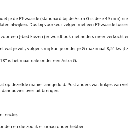
moet je de ET-waarde (standaard bij de Astra G is deze 49 mm) n
laten afwijken. Dus bij voorkeur velgen met een ET-waarde tuss
d voor een J-bed kiezen (er wordt ook niet anders meer verkocht ei
et wat je wilt, volgens mij kun je onder je G maximaal 8,5" kwijt
18" is het maximale onder een Astra G.
aat op dezelfde manier aangeduid. Post anders wat linkjes van ve
 daar advies over uit brengen.
e reactie,
vonden en die zou ik er graag onder hebben