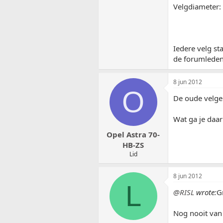
Velgdiameter: 
Iedere velg st
de forumleden
8 jun 2012
O
De oude velgen
Wat ga je daa
Opel Astra 70-
HB-ZS
Lid
8 jun 2012
L
@RISL
wrote:
G
Nog nooit van 