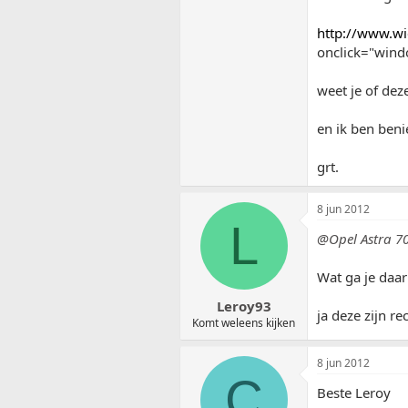
http://www.wie
onclick="windo
weet je of dez
en ik ben beni
grt.
8 jun 2012
L
@Opel Astra 7
Wat ga je daa
Leroy93
ja deze zijn re
Komt weleens kijken
8 jun 2012
C
Beste Leroy