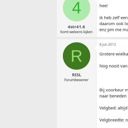
4
hee!
ik heb zelf ee
daarom ook low
4str41.6
enz pm me ma
Komt weleens kijken
8 jun 2012
R
Grotere wielka
Nog nooit van 
RISL
Forumbewoner
Bij voorkeur 
naar beneden 
Velgbed: altij
Velgbreedte: n