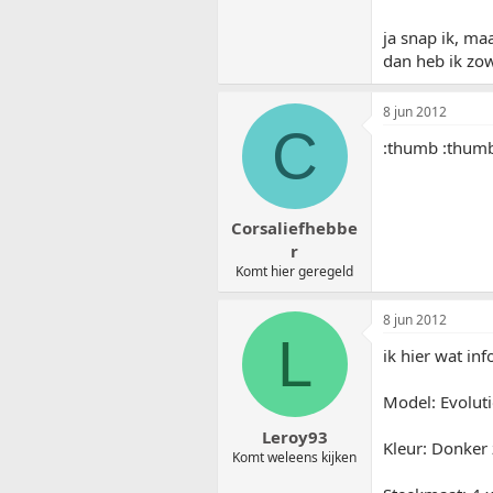
ja snap ik, ma
dan heb ik zo
8 jun 2012
C
:thumb :thum
Corsaliefhebbe
r
Komt hier geregeld
8 jun 2012
L
ik hier wat in
Model: Evolut
Leroy93
Kleur: Donker 
Komt weleens kijken