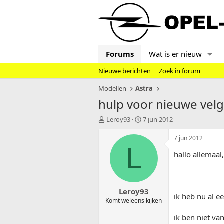
Forums
Wat is er nieuw
Nieuwe berichten
Zoek in forum
Modellen
Astra
hulp voor nieuwe vel
T
S
Leroy93
7 jun 2012
o
t
p
a
7 jun 2012
i
r
L
hallo allemaal,
c
t
s
d
t
a
a
t
Leroy93
r
u
ik heb nu al e
t
m
Komt weleens kijken
e
ik ben niet va
r