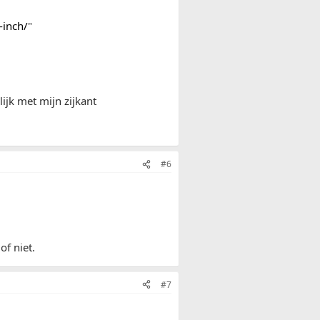
-inch/
"
ijk met mijn zijkant
#6
of niet.
#7