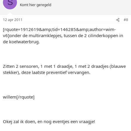
S
Komt hier geregeld
12 apr 2011
#8
[rquote=1912619&amp;tid=146285&amp;author=wim-
v6]onder de multiramklepjes, tussen de 2 cilinderkoppen in
de koelwaterbrug.
Zitten 2 sensoren, 1 met 1 draadje, 1 met 2 draadjes (blauwe
stekker), deze laatste preventief vervangen.
willem[/rquote]
Okej zal ik doen, en nog eventjes een vraagje!