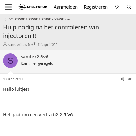
Aanmelden
Registreren
V6. C25XE / X25XE / X30XE / Y26SE enz
Hulp nodig na het controleren van
injectoren!!!
T
S
sander2.5v6
12 apr 2011
o
t
p
a
sander2.5v6
S
i
r
Komt hier geregeld
c
t
s
d
t
a
12 apr 2011
#1
a
t
r
u
Hallo luitjes!
t
m
e
r
Het gaat om een vectra b2 2.5 V6