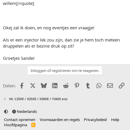
willem[/rquote]
Okej zal ik doen, en nog eventjes een vraagje!
Als er een injector lek zou zijn, dan zie je hem toch meteen
druppelen als er bezine druk op zit?
Groetjes Sander
Inloggen of registreren om te reageren.
Facebook
X (Twitter)
Bluesky
LinkedIn
Reddit
Pinterest
Tumblr
WhatsApp
E-mail
Li
Delen:
V6. C25XE / X25XE / X30XE / Y26SE enz
Nederlands
Contact opnemen
Voorwaarden en regels
Privacybeleid
Help
Hoofdpagina
R
S