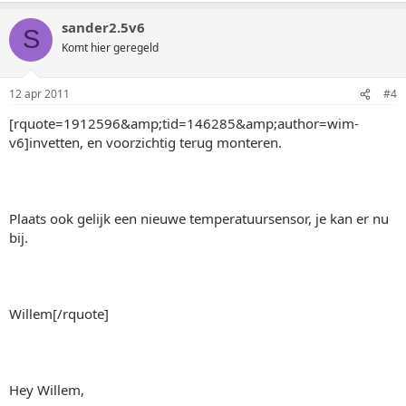
sander2.5v6
S
Komt hier geregeld
12 apr 2011
#4
[rquote=1912596&amp;tid=146285&amp;author=wim-
v6]invetten, en voorzichtig terug monteren.
Plaats ook gelijk een nieuwe temperatuursensor, je kan er nu
bij.
Willem[/rquote]
Hey Willem,