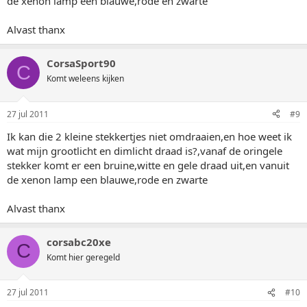
de xenon lamp een blauwe,rode en zwarte
Alvast thanx
CorsaSport90
C
Komt weleens kijken
27 jul 2011
#9
Ik kan die 2 kleine stekkertjes niet omdraaien,en hoe weet ik
wat mijn grootlicht en dimlicht draad is?,vanaf de oringele
stekker komt er een bruine,witte en gele draad uit,en vanuit
de xenon lamp een blauwe,rode en zwarte
Alvast thanx
corsabc20xe
C
Komt hier geregeld
27 jul 2011
#10