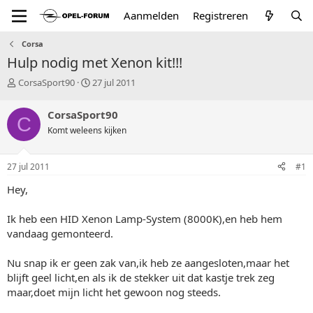
Aanmelden
Registreren
Corsa
Hulp nodig met Xenon kit!!!
T
S
CorsaSport90
27 jul 2011
o
t
p
a
CorsaSport90
C
i
r
Komt weleens kijken
c
t
s
d
t
a
27 jul 2011
#1
a
t
r
u
Hey,
t
m
e
Ik heb een HID Xenon Lamp-System (8000K),en heb hem
r
vandaag gemonteerd.
Nu snap ik er geen zak van,ik heb ze aangesloten,maar het
blijft geel licht,en als ik de stekker uit dat kastje trek zeg
maar,doet mijn licht het gewoon nog steeds.