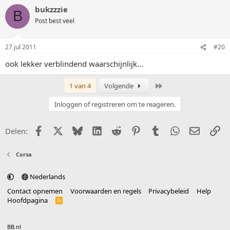
bukzzzie
B
Post best veel
27 jul 2011
#20
ook lekker verblindend waarschijnlijk...
Laatste
1 van 4
Volgende
Inloggen of registreren om te reageren.
Facebook
X (Twitter)
Bluesky
LinkedIn
Reddit
Pinterest
Tumblr
WhatsApp
E-mail
Li
Delen:
Corsa
Nederlands
Contact opnemen
Voorwaarden en regels
Privacybeleid
Help
Hoofdpagina
R
S
S
®
Community platform by XenForo
© 2010-2025 XenForo Ltd.
vertaald door
BB.nl