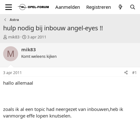
Aanmelden
Registreren
Astra
hulp nodig bij inbouw angel-eyes !!
T
S
mik83
3 apr 2011
o
t
p
a
mik83
M
i
r
Komt weleens kijken
c
t
s
d
t
a
3 apr 2011
#1
a
t
r
u
hallo allemaal
t
m
e
r
zoals ik al een topic had neergezet van inbouwen,heb ik
vanmorge effe lopen knutselen.