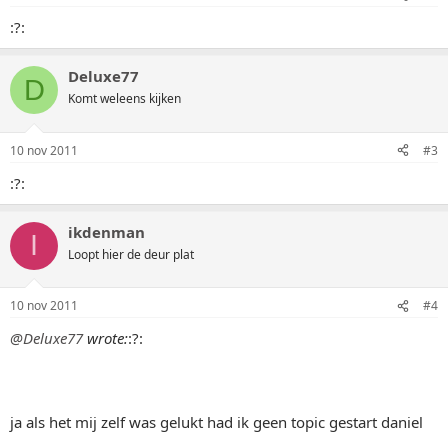
:?:
Deluxe77
D
Komt weleens kijken
10 nov 2011
#3
:?:
ikdenman
I
Loopt hier de deur plat
10 nov 2011
#4
@Deluxe77
wrote:
:?:
ja als het mij zelf was gelukt had ik geen topic gestart daniel