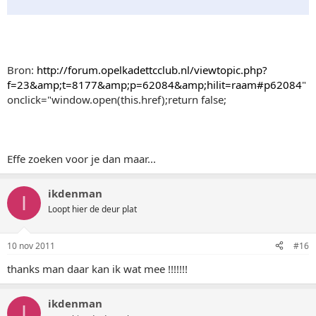
Bron:
http://forum.opelkadettcclub.nl/viewtopic.php?
f=23&amp;t=8177&amp;p=62084&amp;hilit=raam#p62084
"
onclick="window.open(this.href);return false;
Effe zoeken voor je dan maar...
ikdenman
I
Loopt hier de deur plat
10 nov 2011
#16
thanks man daar kan ik wat mee !!!!!!!
ikdenman
I