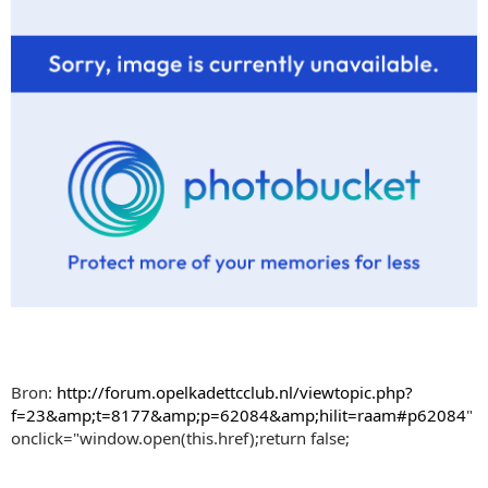
Bron:
http://forum.opelkadettcclub.nl/viewtopic.php?
f=23&amp;t=8177&amp;p=62084&amp;hilit=raam#p62084
"
onclick="window.open(this.href);return false;