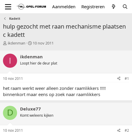
Aanmelden
Registreren
Kadett
hulp gezocht met raan mechanisme plaatsen
c kadett
T
S
ikdenman
10 nov 2011
o
t
p
a
ikdenman
I
i
r
Loopt hier de deur plat
c
t
s
d
t
a
10 nov 2011
#1
a
t
r
u
het raam werkt weer alleen zonder raamlikkers !!!!!
t
m
binnenkort maar eens op zoek naar raamlikkers
e
r
Deluxe77
D
Komt weleens kijken
10 nov 2011
#2