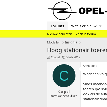
Forums
Wat is er nieuw
Nieuwe berichten
Zoek in forum
Modellen
Insignia
Hoog stationair toeren
T
S
Co-pel
5 feb 2012
o
t
p
a
5 feb 2012
i
r
C
Weer een volg
c
t
s
d
t
a
Sinds maandag
a
t
toeren ipv 850
Co-pel
r
u
ook als de au
t
m
Komt weleens kijken
stationair draa
e
r