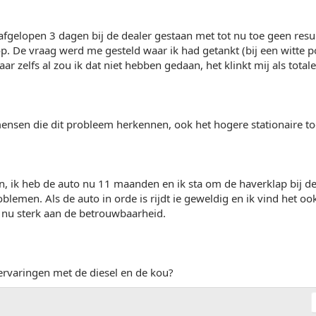
afgelopen 3 dagen bij de dealer gestaan met tot nu toe geen resul
op. De vraag werd me gesteld waar ik had getankt (bij een witte pom
ar zelfs al zou ik dat niet hebben gedaan, het klinkt mij als total
ensen die dit probleem herkennen, ook het hogere stationaire toe
, ik heb de auto nu 11 maanden en ik sta om de haverklap bij de
blemen. Als de auto in orde is rijdt ie geweldig en ik vind het oo
l nu sterk aan de betrouwbaarheid.
e ervaringen met de diesel en de kou?