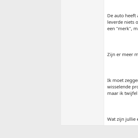
De auto heeft 
leverde niets 
een "merk", ma
Zijn er meer m
Ik moet zeggen
wisselende pro
maar ik twijfe
Wat zijn julli