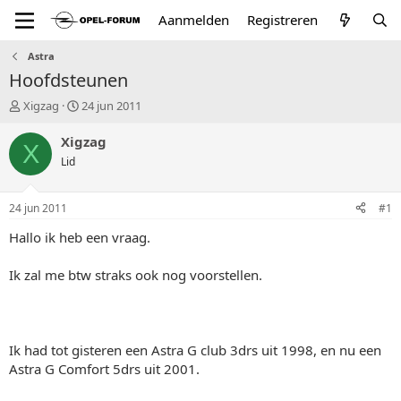
Aanmelden
Registreren
Astra
Hoofdsteunen
T
S
Xigzag
24 jun 2011
o
t
p
a
Xigzag
X
i
r
Lid
c
t
s
d
t
a
24 jun 2011
#1
a
t
r
u
Hallo ik heb een vraag.
t
m
e
Ik zal me btw straks ook nog voorstellen.
r
Ik had tot gisteren een Astra G club 3drs uit 1998, en nu een
Astra G Comfort 5drs uit 2001.