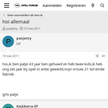
Aanmelden
Registreren
Even voorstellen dit ben ik
hoi allemaal
T
S
patjetty
19 mei 2011
o
t
p
a
patjetty
P
i
r
Lid
c
t
s
d
t
a
19 mei 2011
#1
a
t
r
u
hoi,ik ben patje 43 jaar ben gehuwd en heb twee kids,ik heb
t
m
ong zes jaar bij opel in antw gewerkt,mijn vrouw 21 tot einde
e
fabriek
r
grts patje
KadAstra-EF