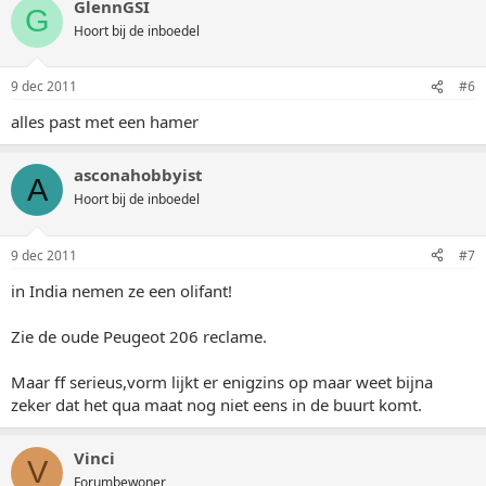
GlennGSI
G
Hoort bij de inboedel
9 dec 2011
#6
alles past met een hamer
asconahobbyist
A
Hoort bij de inboedel
9 dec 2011
#7
in India nemen ze een olifant!
Zie de oude Peugeot 206 reclame.
Maar ff serieus,vorm lijkt er enigzins op maar weet bijna
zeker dat het qua maat nog niet eens in de buurt komt.
Vinci
V
Forumbewoner