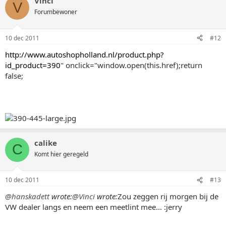
Vinci
V
Forumbewoner
10 dec 2011
#12
http://www.autoshopholland.nl/product.php?
id_product=390
" onclick="window.open(this.href);return
false;
calike
C
Komt hier geregeld
10 dec 2011
#13
@hanskadett
wrote:
@Vinci
wrote:
Zou zeggen rij morgen bij de
VW dealer langs en neem een meetlint mee... :jerry