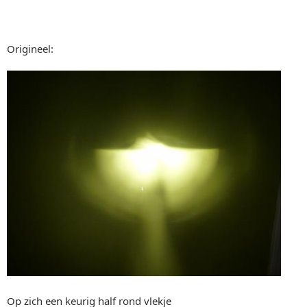
Origineel:
Op zich een keurig half rond vlekje