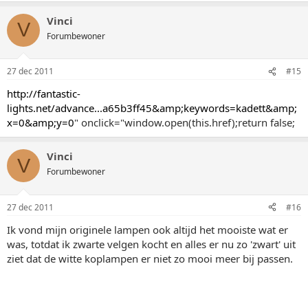
Vinci
V
Forumbewoner
27 dec 2011
#15
http://fantastic-
lights.net/advance...a65b3ff45&amp;keywords=kadett&amp;
x=0&amp;y=0
" onclick="window.open(this.href);return false;
Vinci
V
Forumbewoner
27 dec 2011
#16
Ik vond mijn originele lampen ook altijd het mooiste wat er
was, totdat ik zwarte velgen kocht en alles er nu zo 'zwart' uit
ziet dat de witte koplampen er niet zo mooi meer bij passen.