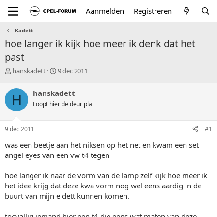
Aanmelden
Registreren
Kadett
hoe langer ik kijk hoe meer ik denk dat het
past
T
S
hanskadett
9 dec 2011
o
t
p
a
hanskadett
H
i
r
Loopt hier de deur plat
c
t
s
d
t
a
9 dec 2011
#1
a
t
r
u
was een beetje aan het niksen op het net en kwam een set
t
m
angel eyes van een vw t4 tegen
e
r
hoe langer ik naar de vorm van de lamp zelf kijk hoe meer ik
het idee krijg dat deze kwa vorm nog wel eens aardig in de
buurt van mijn e dett kunnen komen.
toevallig iemand hier een t4 die eens wat maten van deze