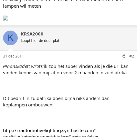
lampen wil meten
KRSA2000
K
Loopt hier de deur plat
31 dec 2011
#2
@hanskadett
wrote:
ik zou het super vinden als je die url kan
vinden kennis van mij zit nu voor 2 maanden in zuid afrika
Dit bedrijf in zuidafrika doen bijna niks anders dan
koplampen ombouwen:
http://zrautomotivelighting.synthasite.com
"
onclick="window.open(this.href);return false;