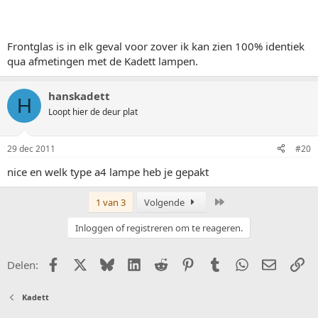
Frontglas is in elk geval voor zover ik kan zien 100% identiek
qua afmetingen met de Kadett lampen.
hanskadett
H
Loopt hier de deur plat
29 dec 2011
#20
nice en welk type a4 lampe heb je gepakt
Laatste
1 van 3
Volgende
Inloggen of registreren om te reageren.
Facebook
X (Twitter)
Bluesky
LinkedIn
Reddit
Pinterest
Tumblr
WhatsApp
E-mail
Li
Delen:
Kadett