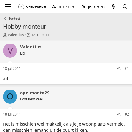
Aanmelden
Registreren
Kadett
Hobby monteur
T
S
Valentius
18 jul 2011
o
t
p
a
Valentius
V
i
r
Lid
c
t
s
d
t
a
18 jul 2011
#1
a
t
r
u
33
t
m
e
opelmanta29
r
O
Post best veel
18 jul 2011
#2
Het is misschien wel makkelijk als je je woonplaats vermeld,
dan misschien iemand uit de buurt kijken.