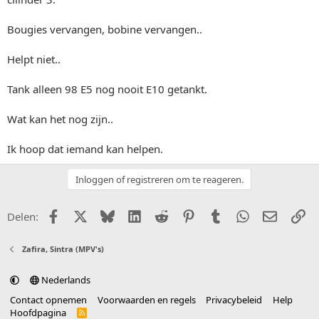
Bougies vervangen, bobine vervangen..
Helpt niet..
Tank alleen 98 E5 nog nooit E10 getankt.
Wat kan het nog zijn..
Ik hoop dat iemand kan helpen.
Inloggen of registreren om te reageren.
Facebook
X (Twitter)
Bluesky
LinkedIn
Reddit
Pinterest
Tumblr
WhatsApp
E-mail
Li
Delen:
Zafira, Sintra (MPV's)
Nederlands
Contact opnemen
Voorwaarden en regels
Privacybeleid
Help
Hoofdpagina
R