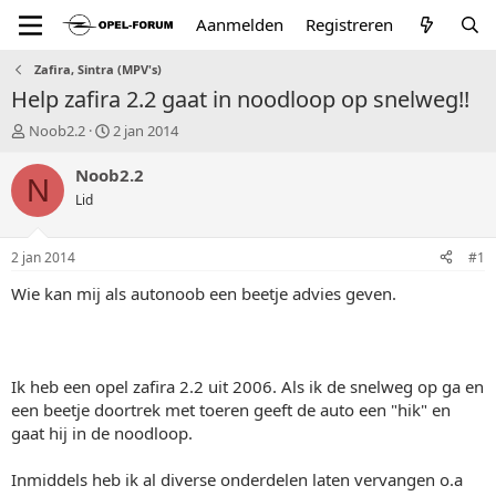
Aanmelden
Registreren
Zafira, Sintra (MPV's)
Help zafira 2.2 gaat in noodloop op snelweg!!
T
S
Noob2.2
2 jan 2014
o
t
p
a
Noob2.2
N
i
r
Lid
c
t
s
d
t
a
2 jan 2014
#1
a
t
r
u
Wie kan mij als autonoob een beetje advies geven.
t
m
e
r
Ik heb een opel zafira 2.2 uit 2006. Als ik de snelweg op ga en
een beetje doortrek met toeren geeft de auto een "hik" en
gaat hij in de noodloop.
Inmiddels heb ik al diverse onderdelen laten vervangen o.a