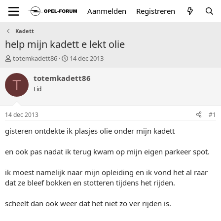
Aanmelden
Registreren
Kadett
help mijn kadett e lekt olie
T
S
totemkadett86
14 dec 2013
o
t
p
a
totemkadett86
T
i
r
Lid
c
t
s
d
t
a
14 dec 2013
#1
a
t
r
u
gisteren ontdekte ik plasjes olie onder mijn kadett
t
m
e
en ook pas nadat ik terug kwam op mijn eigen parkeer spot.
r
ik moest namelijk naar mijn opleiding en ik vond het al raar
dat ze bleef bokken en stotteren tijdens het rijden.
scheelt dan ook weer dat het niet zo ver rijden is.