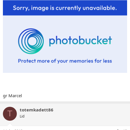
gr Marcel
totemkadett86
T
Lid