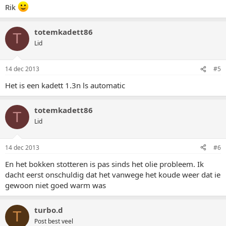
Rik
totemkadett86
T
Lid
14 dec 2013
#5
Het is een kadett 1.3n ls automatic
totemkadett86
T
Lid
14 dec 2013
#6
En het bokken stotteren is pas sinds het olie probleem. Ik
dacht eerst onschuldig dat het vanwege het koude weer dat ie
gewoon niet goed warm was
turbo.d
T
Post best veel