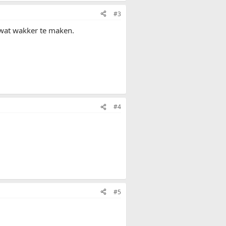
#3
 wat wakker te maken.
#4
#5