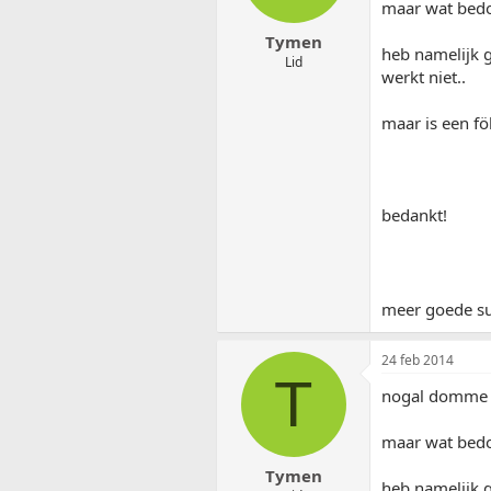
maar wat bedoe
Tymen
heb namelijk 
Lid
werkt niet..
maar is een f
bedankt!
meer goede su
24 feb 2014
T
nogal domme f
maar wat bedoe
Tymen
heb namelijk 