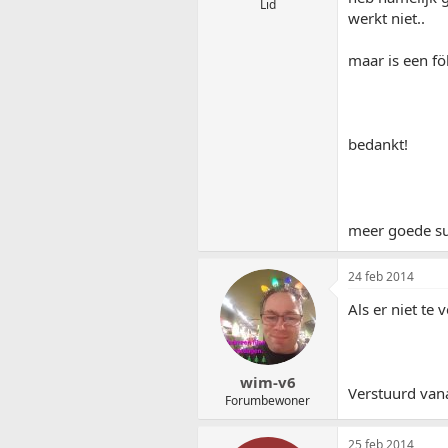
Lid
werkt niet..
maar is een f
bedankt!
meer goede su
24 feb 2014
Als er niet te 
wim-v6
Verstuurd van
Forumbewoner
25 feb 2014