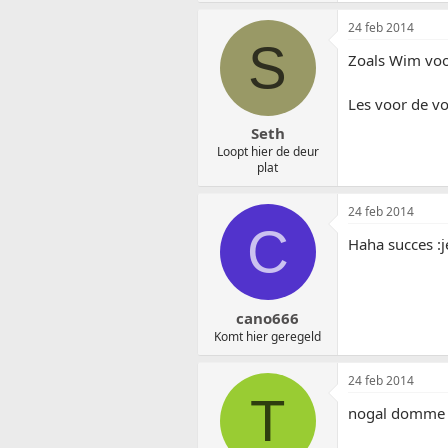
24 feb 2014
S
Zoals Wim voo
Les voor de v
Seth
Loopt hier de deur
plat
24 feb 2014
C
Haha succes :je
cano666
Komt hier geregeld
24 feb 2014
T
nogal domme f