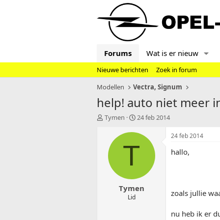
Forums
Wat is er nieuw
Nieuwe berichten
Zoek in forum
Modellen
Vectra, Signum
help! auto niet meer in
T
S
Tymen
24 feb 2014
o
t
p
a
24 feb 2014
i
r
T
hallo,
c
t
s
d
t
a
a
t
Tymen
r
u
zoals jullie w
t
m
Lid
e
nu heb ik er d
r