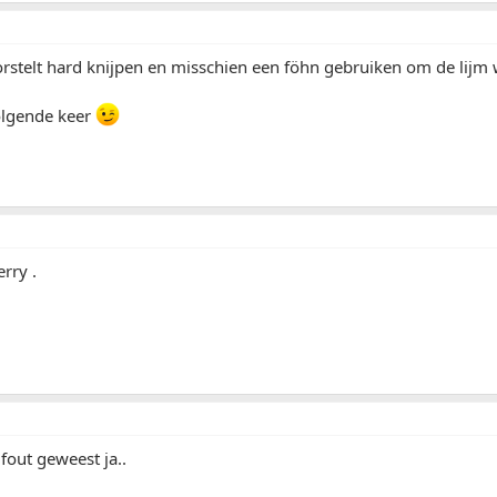
rstelt hard knijpen en misschien een föhn gebruiken om de lijm
olgende keer
rry .
out geweest ja..