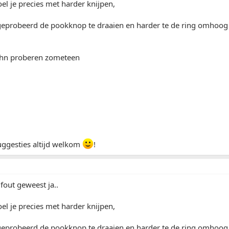
l je precies met harder knijpen,
geprobeerd de pookknop te draaien en harder te de ring omhoog
öhn proberen zometeen
ggesties altijd welkom
!
out geweest ja..
l je precies met harder knijpen,
geprobeerd de pookknop te draaien en harder te de ring omhoog