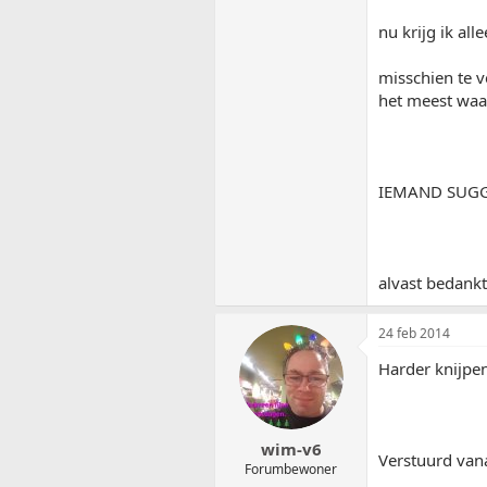
nu krijg ik al
misschien te v
het meest waar
IEMAND SUGG
alvast bedankt
24 feb 2014
Harder knijpen
wim-v6
Verstuurd van
Forumbewoner