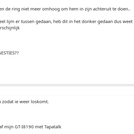
leen de ring niet meer omhoog om hem in zijn achteruit te doen..
eel lijm er tussen gedaan, heb dit in het donker gedaan dus weet d
schijnlijk
ESTIES??
 zodat ie weer loskomt.
af mijn GT-I8190 met Tapatalk