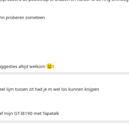
öhn proberen zometeen
ggesties altijd welkom
!
veel lijm tussen zit had je m wel los kunnen knijpen
af mijn GT-I8190 met Tapatalk