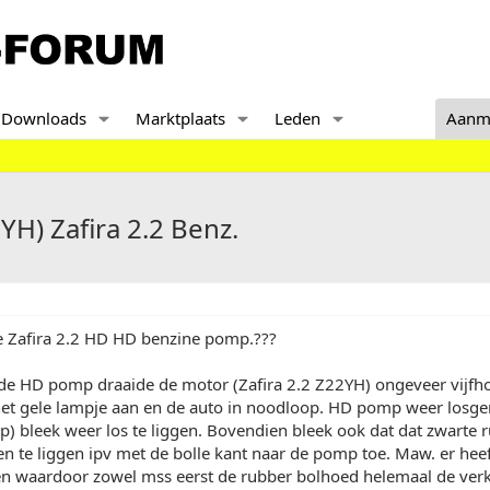
Downloads
Marktplaats
Leden
Aanm
H) Zafira 2.2 Benz.
e Zafira 2.2 HD HD benzine pomp.???
 de HD pomp draaide de motor (Zafira 2.2 Z22YH) ongeveer vijfh
et gele lampje aan en de auto in noodloop. HD pomp weer losgem
 bleek weer los te liggen. Bovendien bleek ook dat dat zwarte r
en te liggen ipv met de bolle kant naar de pomp toe. Maw. er he
n waardoor zowel mss eerst de rubber bolhoed helemaal de ver