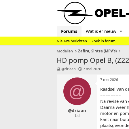
Forums
Wat is er nieuw
Nieuwe berichten
Zoek in forum
Modellen
Zafira, Sintra (MPV's)
HD pomp Opel B, (Z22Y
T
S
@driaan
7 mei 2026
o
t
p
a
7 mei 2026
i
r
@
Raadsel van d
c
t
s
d
========
t
a
Na revise van
a
t
Daarna weer h
@driaan
r
u
motor en pomp)
t
m
Lid
kant naar buit
e
plaatsgevonde
r