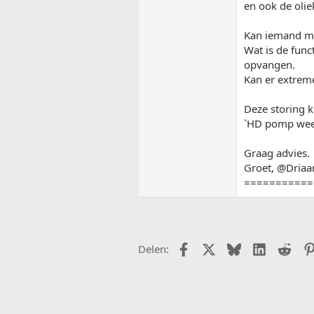
en ook de olie
Kan iemand mij
Wat is de func
opvangen.
Kan er extrem
Deze storing k
`HD pomp weer 
Graag advies.
Groet, @Driaa
===========
Facebook
X (Twitter)
Bluesky
LinkedIn
Redd
Delen: