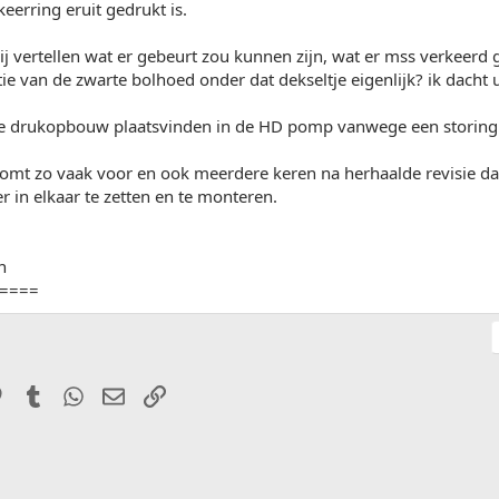
keerring eruit gedrukt is.
 vertellen wat er gebeurt zou kunnen zijn, wat er mss verkeerd 
tie van de zwarte bolhoed onder dat dekseltje eigenlijk? ik dacht u
e drukopbouw plaatsvinden in de HD pomp vanwege een storing i
omt zo vaak voor en ook meerdere keren na herhaalde revisie dat i
in elkaar te zetten en te monteren.
n
====
it
Pinterest
Tumblr
WhatsApp
E-mail
Link