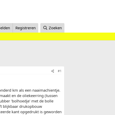
elden
Registreren
Zoeken
#1
onderd km als een naaimachientje.
aakt en de oliekeerring (tussen
ubber 'bolhoedje' met de bolle
eft blijkbaar drukopbouw
keerde kant opgedrukt is geworden