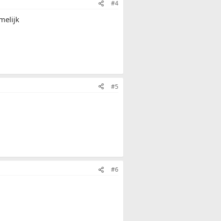
#4
melijk
#5
#6