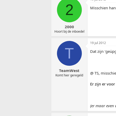
2
Misschien handi
2000
Hoort bij de inboedel
19 jul 2012
T
Dat zijn 'geüp
TeamWest
@ TS, misschie
Komt hier geregeld
Er zijn er voo
(er maar even v