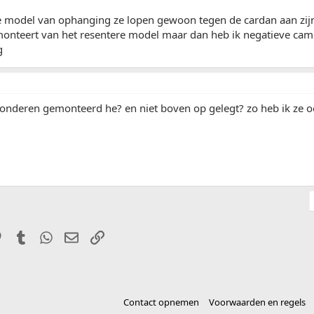
e model van ophanging ze lopen gewoon tegen de cardan aan zijn 
onteert van het resentere model maar dan heb ik negatieve ca
g
 onderen gemonteerd he? en niet boven op gelegt? zo heb ik ze oo
it
Pinterest
Tumblr
WhatsApp
E-mail
Link
Contact opnemen
Voorwaarden en regels