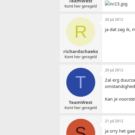
TeamWest
Komt hier geregeld
20 jul 2012
R
ja dat zag ik,
richardschaeks
Komt hier geregeld
20 jul 2012
T
Zal erg duurza
omstandighed
Kan je voorste
TeamWest
Komt hier geregeld
21 jul 2012
S
ja srry het ga