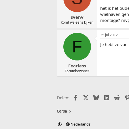
het is het oud
wielnaven gem
svenv
montage? mv
Komt weleens kijken
25 jul 2012
F
Je hebt ze van
Fearless
Forumbewoner
Facebook
X (Twitter)
Bluesky
LinkedIn
Redd
Delen:
Corsa
Nederlands