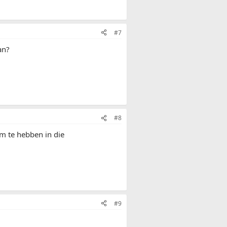
#7
an?
#8
om te hebben in die
.
#9