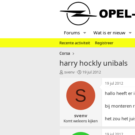
Forums
Wat is er nieuw
Recente activiteit
Registreer
Corsa
harry hockly unibals
T
S
svenv
19 jul 2012
o
t
p
a
19 jul 2012
i
r
S
hallo heeft er
c
t
s
d
t
a
bij monteren r
a
t
svenv
r
u
het zou het j
t
m
Komt weleens kijken
e
r
19 jul 2012