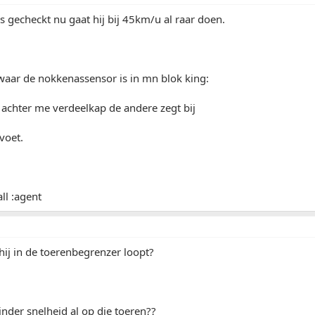
es gecheckt nu gaat hij bij 45km/u al raar doen.
aar de nokkenassensor is in mn blok king:
achter me verdeelkap de andere zegt bij
voet.
ll :agent
 hij in de toerenbegrenzer loopt?
nder snelheid al op die toeren??