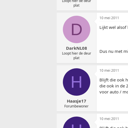
Loopt hier de deur
plat
10 mei 2011
D
Lijkt wel alsof
DarkNL08
Dus nu met mi
Loopt hier de deur
plat
10 mei 2011
H
Blijft die ook
die ook in de 
voor auto / mo
Haasje17
Forumbewoner
10 mei 2011
Blijft die ook