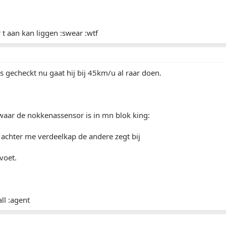
t aan kan liggen :swear :wtf
es gecheckt nu gaat hij bij 45km/u al raar doen.
aar de nokkenassensor is in mn blok king:
achter me verdeelkap de andere zegt bij
voet.
ll :agent