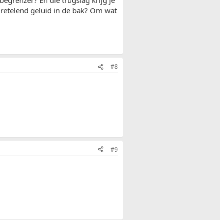
f retelend geluid in de bak? Om wat
#8
#9