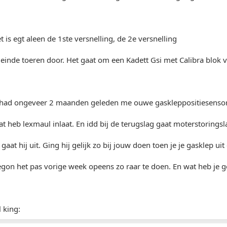
et is egt aleen de 1ste versnelling, de 2e versnelling
t einde toeren door. Het gaat om een Kadett Gsi met Calibra blok 
k had ongeveer 2 maanden geleden me ouwe gaskleppositiesenso
at heb lexmaul inlaat. En idd bij de terugslag gaat moterstorings
gaat hij uit. Ging hij gelijk zo bij jouw doen toen je je gasklep uit
egon het pas vorige week opeens zo raar te doen. En wat heb je 
 king: