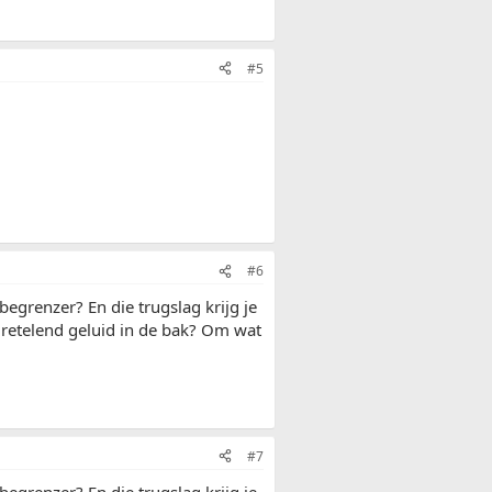
#5
#6
begrenzer? En die trugslag krijg je
f retelend geluid in de bak? Om wat
#7
begrenzer? En die trugslag krijg je