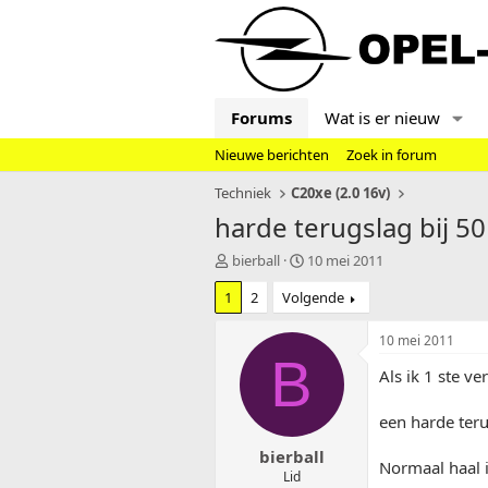
Forums
Wat is er nieuw
Nieuwe berichten
Zoek in forum
Techniek
C20xe (2.0 16v)
harde terugslag bij 50
T
S
bierball
10 mei 2011
o
t
1
2
Volgende
p
a
i
r
c
t
10 mei 2011
s
d
B
Als ik 1 ste ve
t
a
a
t
r
u
een harde teru
t
m
bierball
e
Normaal haal 
r
Lid