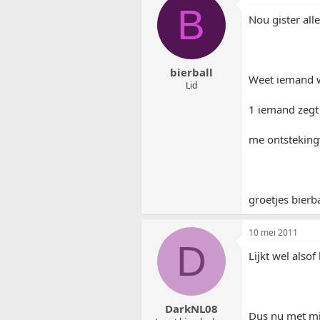
B
Nou gister all
bierball
Weet iemand w
Lid
1 iemand zegt 
me ontsteking
groetjes bierba
10 mei 2011
D
Lijkt wel alsof
DarkNL08
Dus nu met mi