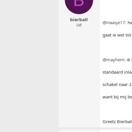
bierball
@Haasje17
: h
Lid
gaat ie wel to
@mayhem
: i
standaard inla
schakel naar 2 
want bij mij b
Greetz Bierball