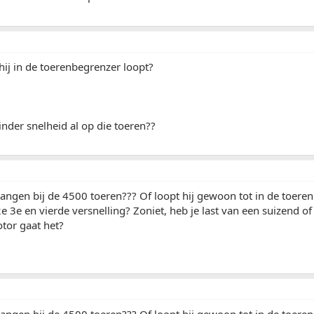
 hij in de toerenbegrenzer loopt?
nder snelheid al op die toeren??
 hangen bij de 4500 toeren??? Of loopt hij gewoon tot in de toeren
2e 3e en vierde versnelling? Zoniet, heb je last van een suizend o
tor gaat het?
 hangen bij de 4500 toeren??? Of loopt hij gewoon tot in de toeren