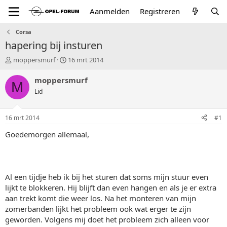
Aanmelden
Registreren
Corsa
hapering bij insturen
T
S
moppersmurf
16 mrt 2014
o
t
p
a
moppersmurf
M
i
r
Lid
c
t
s
d
t
a
16 mrt 2014
#1
a
t
r
u
Goedemorgen allemaal,
t
m
e
r
Al een tijdje heb ik bij het sturen dat soms mijn stuur even
lijkt te blokkeren. Hij blijft dan even hangen en als je er extra
aan trekt komt die weer los. Na het monteren van mijn
zomerbanden lijkt het probleem ook wat erger te zijn
geworden. Volgens mij doet het probleem zich alleen voor