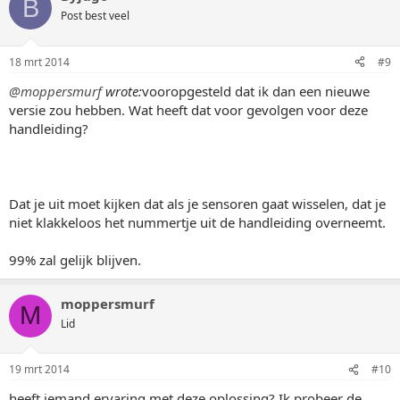
B
Post best veel
18 mrt 2014
#9
@moppersmurf
wrote:
vooropgesteld dat ik dan een nieuwe
versie zou hebben. Wat heeft dat voor gevolgen voor deze
handleiding?
Dat je uit moet kijken dat als je sensoren gaat wisselen, dat je
niet klakkeloos het nummertje uit de handleiding overneemt.
99% zal gelijk blijven.
moppersmurf
M
Lid
19 mrt 2014
#10
heeft iemand ervaring met deze oplossing? Ik probeer de