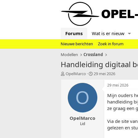
Forums
Wat is er nieuw
Nieuwe berichten
Zoek in forum
Modellen
Crossland
Handleiding digitaal 
T
S
OpelMarco
29 mei 2026
o
t
p
a
29 mei 2026
i
r
O
Mijn ouders he
c
t
s
d
handleiding bi
t
a
ze graag een g
a
t
OpelMarco
r
u
Via de site va
t
m
Lid
gelezen en stu
e
r