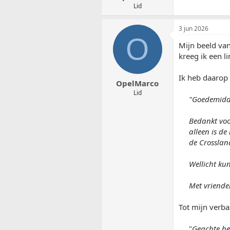
e
Lid
n
:
3 jun 2026
O
Mijn beeld van
kreeg ik een l
Ik heb daarop 
OpelMarco
Lid
"Goedemidd
Bedankt voo
alleen is d
de Crossla
Wellicht kun
Met vriendel
Tot mijn verba
"
Geachte he