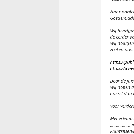
Naar aanle
Goedemidda
Wij begrijp
de eerder v
Wij nodigen 
zoeken door
https://pub
https://www
Door de jui
Wij hopen d
aarzel dan 
Voor verder
Met vriendel
.............
Klantenserv