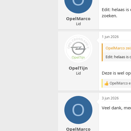
Edit: helaas i
zoeken.
OpelMarco
Lid
1 jun 2026
OpelMarco zei
Edit: helaas i
OpelTijn
Deze is wel op
Lid
OpelMarco
e
W
a
a
3 jun 2026
r
O
d
Veel dank, med
e
r
i
n
g
OpelMarco