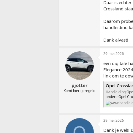
Daar is echter
Crossland staa
Daarom probeer
handleiding k
Dank alvast!
29 mei 2026
een digitale h
Elegance 2024,
link om te do
pjotter
Opel Crossla
Komt hier geregeld
Handleiding Opel
andere Opel Cros
29 mei 2026
O
Dank je wel!! 