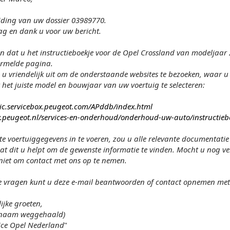
iding van uw dossier 03989770.
g en dank u voor uw bericht.
en dat u het instructieboekje voor de Opel Crossland van modeljaar 
ermelde pagina.
u vriendelijk uit om de onderstaande websites te bezoeken, waar u h
 het juiste model en bouwjaar van uw voertuig te selecteren:
lic.servicebox.peugeot.com/APddb/index.html
.peugeot.nl/services-en-onderhoud/onderhoud-uw-auto/instructieb
ste voertuiggegevens in te voeren, zou u alle relevante documentat
at dit u helpt om de gewenste informatie te vinden. Mocht u nog v
niet om contact met ons op te nemen.
e vragen kunt u deze e-mail beantwoorden of contact opnemen m
ijke groeten,
.... (naam weggehaald)
ice Opel Nederland
"​