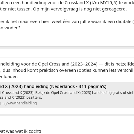
 alleen een handleiding voor de Crossland X (t/m MY19,5) te vind
t er niet tussen. Op mijn vervolgvraag is nog niet gereageerd.
 ik het maar even hier: weet één van jullie waar ik een digitale 
an vinden?
andleiding voor de Opel Crossland (2023–2024) — dit is hetzelfd
 dus inhoud komt praktisch overeen (opties kunnen iets verschil
wnloaden
nd X (2023) handleiding (Nederlands - 311 pagina's)
 Crossland X (2023). Bekijk de Opel Crossland X (2023) handleiding gratis of stel
sland X (2023) bezitters.
www.handleidi.ng
Dat was wat ik zocht!