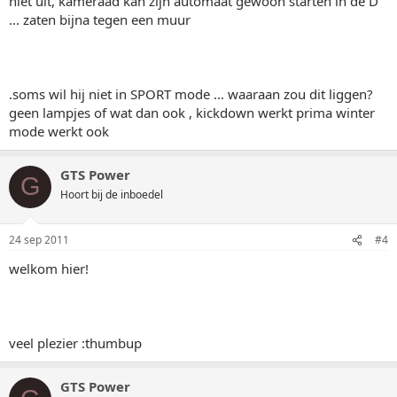
niet uit, kameraad kan zijn automaat gewoon starten in de D
... zaten bijna tegen een muur
.soms wil hij niet in SPORT mode ... waaraan zou dit liggen?
geen lampjes of wat dan ook , kickdown werkt prima winter
mode werkt ook
GTS Power
G
Hoort bij de inboedel
24 sep 2011
#4
welkom hier!
veel plezier :thumbup
GTS Power