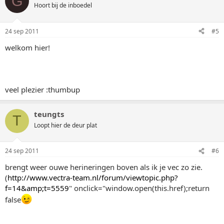
G
Hoort bij de inboedel
24 sep 2011
#5
welkom hier!
veel plezier :thumbup
teungts
T
Loopt hier de deur plat
24 sep 2011
#6
brengt weer ouwe herineringen boven als ik je vec zo zie.
(
http://www.vectra-team.nl/forum/viewtopic.php?
f=14&amp;t=5559
" onclick="window.open(this.href);return
false