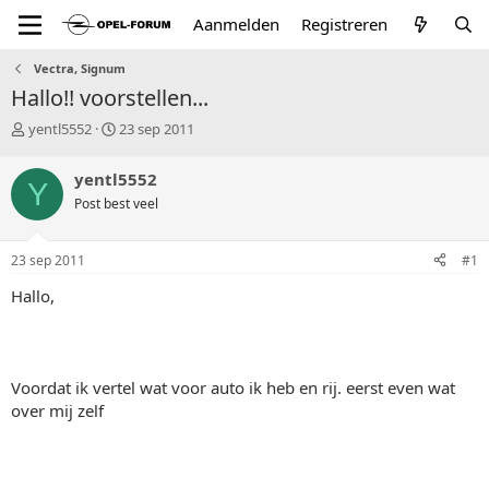
Aanmelden
Registreren
Vectra, Signum
Hallo!! voorstellen...
T
S
yentl5552
23 sep 2011
o
t
p
a
yentl5552
Y
i
r
Post best veel
c
t
s
d
t
a
23 sep 2011
#1
a
t
r
u
Hallo,
t
m
e
r
Voordat ik vertel wat voor auto ik heb en rij. eerst even wat
over mij zelf