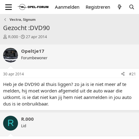
Aanmelden
Registreren
Vectra, Signum
Gezocht :DVD90
T
S
R.000
27 apr 2014
o
t
p
a
Opeltje17
i
r
Forumbewoner
c
t
s
d
t
a
30 apr 2014
#21
a
t
r
u
Heb je de DVD90 al thuis liggen? zo ja is ie niet meer af te
t
m
melden, hij moet worden afgemeld uit de auto waar die
e
uitkomt. is ie dat niet kan jij hem niet aanmelden in jou auto
r
dus is ie onbruikbaar.
R.000
R
Lid