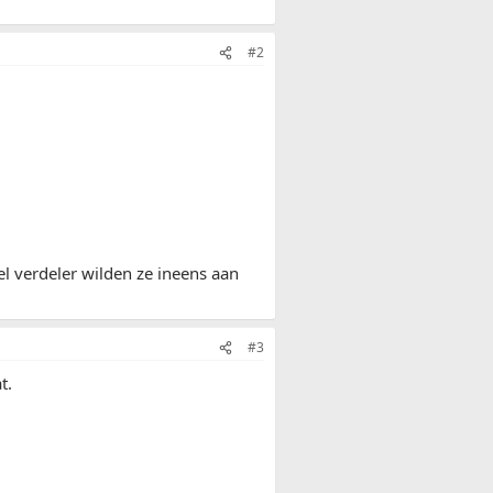
#2
pel verdeler wilden ze ineens aan
#3
t.