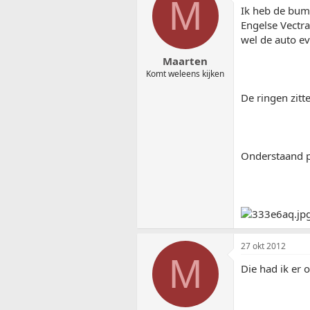
M
Ik heb de bump
Engelse Vectr
wel de auto ev
Maarten
Komt weleens kijken
De ringen zitt
Onderstaand pl
27 okt 2012
M
Die had ik er o