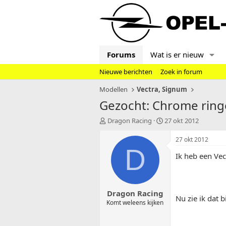
Forums
Wat is er nieuw
Nieuwe berichten
Zoek in forum
Modellen
Vectra, Signum
Gezocht: Chrome ring
T
S
Dragon Racing
27 okt 2012
o
t
p
a
27 okt 2012
i
r
D
Ik heb een Vec
c
t
s
d
t
a
a
t
Dragon Racing
r
u
Nu zie ik dat 
t
m
Komt weleens kijken
e
r