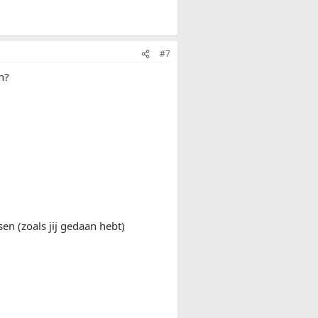
#7
n?
en (zoals jij gedaan hebt)