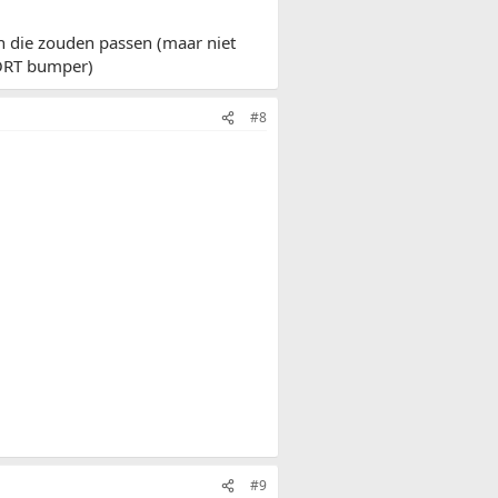
en die zouden passen (maar niet
SPORT bumper)
#8
#9