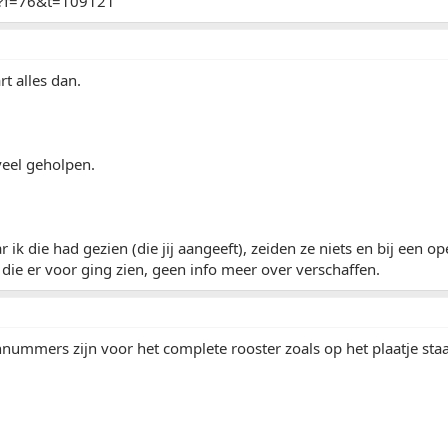
p?f=76&t=109121
rt alles dan.
veel geholpen.
 ik die had gezien (die jij aangeeft), zeiden ze niets en bij een o
ie er voor ging zien, geen info meer over verschaffen.
ummers zijn voor het complete rooster zoals op het plaatje staa