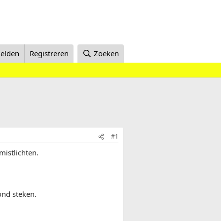
elden
Registreren
Zoeken
#1
mistlichten.
rond steken.