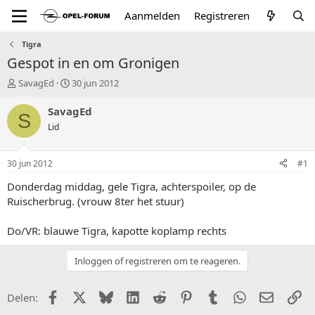
Aanmelden
Registreren
Tigra
Gespot in en om Gronigen
T
S
SavagEd
30 jun 2012
o
t
p
a
SavagEd
S
i
r
Lid
c
t
s
d
t
a
30 jun 2012
#1
a
t
r
u
Donderdag middag, gele Tigra, achterspoiler, op de
t
m
Ruischerbrug. (vrouw 8ter het stuur)
e
r
Do/VR: blauwe Tigra, kapotte koplamp rechts
Inloggen of registreren om te reageren.
Facebook
X (Twitter)
Bluesky
LinkedIn
Reddit
Pinterest
Tumblr
WhatsApp
E-mail
Li
Delen: