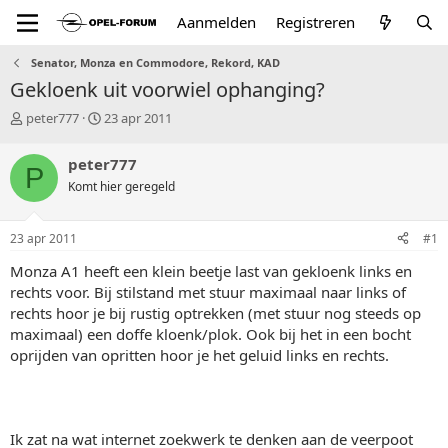
Aanmelden
Registreren
Senator, Monza en Commodore, Rekord, KAD
Gekloenk uit voorwiel ophanging?
T
S
peter777
23 apr 2011
o
t
p
a
peter777
P
i
r
Komt hier geregeld
c
t
s
d
t
a
23 apr 2011
#1
a
t
r
u
Monza A1 heeft een klein beetje last van gekloenk links en
t
m
rechts voor. Bij stilstand met stuur maximaal naar links of
e
rechts hoor je bij rustig optrekken (met stuur nog steeds op
r
maximaal) een doffe kloenk/plok. Ook bij het in een bocht
oprijden van opritten hoor je het geluid links en rechts.
Ik zat na wat internet zoekwerk te denken aan de veerpoot