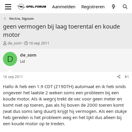
Aanmelden
Registreren
Vectra, Signum
geen vermogen bij laag toerental en koude
motor
T
S
de_som
16 sep 2011
o
t
p
a
de_som
D
i
r
Lid
c
t
s
d
t
a
16 sep 2011
#1
a
t
r
u
Hallo ik heb een 1.9 CDT (Z19DTH) automaat en ik heb sinds
t
m
ongeveer het laatste 2 weken soms een probleem bij een
e
koude motor. Als ik wegrij trekt de vec voor geen meter en
r
komt niet op toeren, pas als hij boven de 2000 toeren komt
(wat dus soms lang duurt) krijgt hij vermogen. Als een stukje
heb gereden is het probleem weg en het lijkt dus alleen bij
een koude motor op te treden.