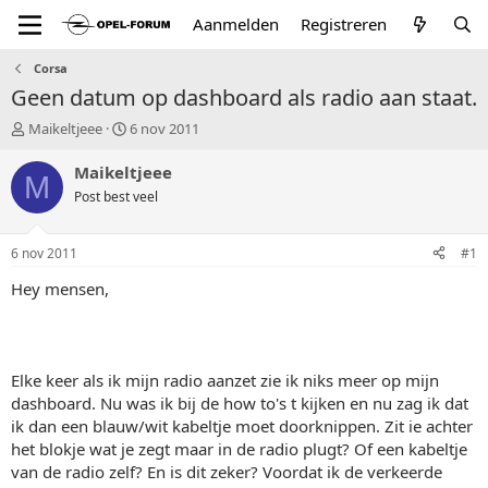
Aanmelden
Registreren
Corsa
Geen datum op dashboard als radio aan staat.
T
S
Maikeltjeee
6 nov 2011
o
t
p
a
Maikeltjeee
M
i
r
Post best veel
c
t
s
d
t
a
6 nov 2011
#1
a
t
r
u
Hey mensen,
t
m
e
r
Elke keer als ik mijn radio aanzet zie ik niks meer op mijn
dashboard. Nu was ik bij de how to's t kijken en nu zag ik dat
ik dan een blauw/wit kabeltje moet doorknippen. Zit ie achter
het blokje wat je zegt maar in de radio plugt? Of een kabeltje
van de radio zelf? En is dit zeker? Voordat ik de verkeerde