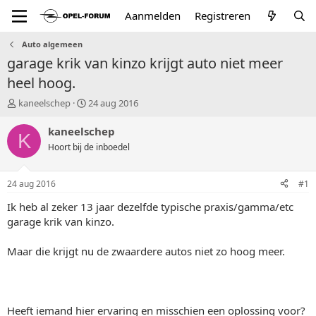
Aanmelden
Registreren
Auto algemeen
garage krik van kinzo krijgt auto niet meer
heel hoog.
T
S
kaneelschep
24 aug 2016
o
t
p
a
kaneelschep
K
i
r
Hoort bij de inboedel
c
t
s
d
t
a
24 aug 2016
#1
a
t
r
u
Ik heb al zeker 13 jaar dezelfde typische praxis/gamma/etc
t
m
garage krik van kinzo.
e
r
Maar die krijgt nu de zwaardere autos niet zo hoog meer.
Heeft iemand hier ervaring en misschien een oplossing voor?