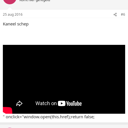
25 aug 2016
#6
Kaneel schep
" onclick="window.open(this.href);return false;