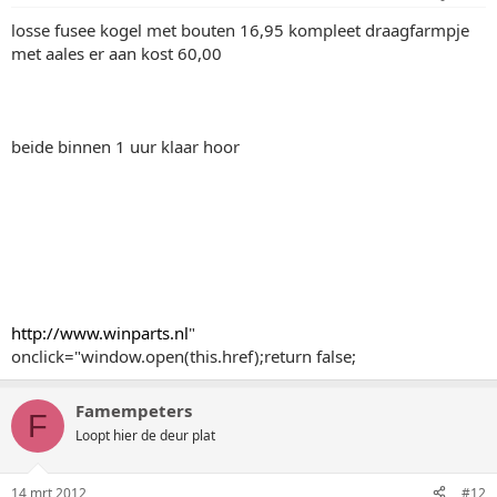
losse fusee kogel met bouten 16,95 kompleet draagfarmpje
met aales er aan kost 60,00
beide binnen 1 uur klaar hoor
http://www.winparts.nl
"
onclick="window.open(this.href);return false;
Famempeters
F
Loopt hier de deur plat
14 mrt 2012
#12