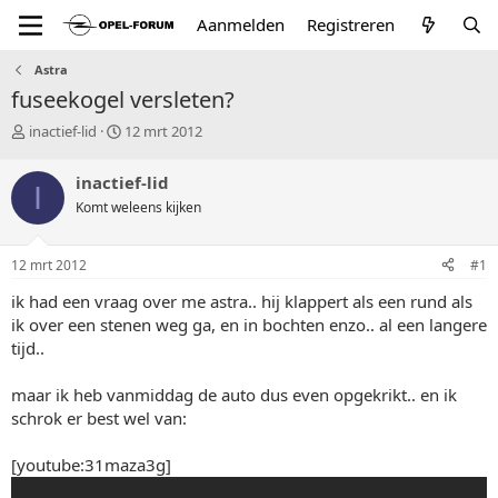
Aanmelden
Registreren
Astra
fuseekogel versleten?
T
S
inactief-lid
12 mrt 2012
o
t
p
a
inactief-lid
I
i
r
Komt weleens kijken
c
t
s
d
t
a
12 mrt 2012
#1
a
t
r
u
ik had een vraag over me astra.. hij klappert als een rund als
t
m
ik over een stenen weg ga, en in bochten enzo.. al een langere
e
tijd..
r
maar ik heb vanmiddag de auto dus even opgekrikt.. en ik
schrok er best wel van:
[youtube:31maza3g]