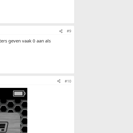
#9
ters geven vaak 0 aan als
#10