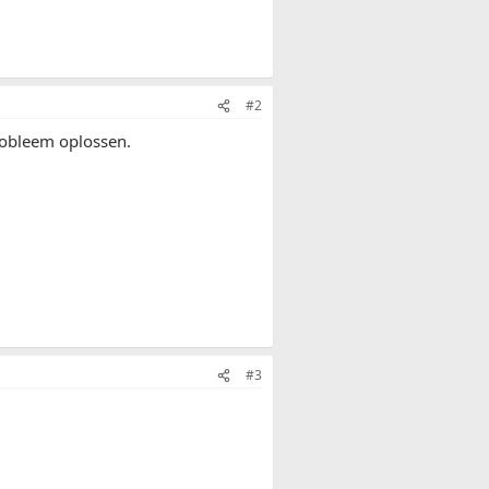
#2
robleem oplossen.
#3