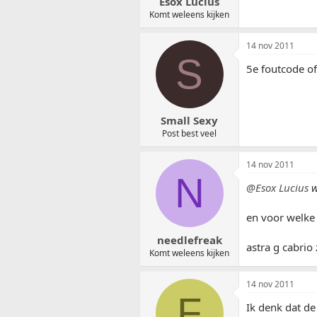
Esox Lucius
Komt weleens kijken
14 nov 2011
S
5e foutcode of
Small Sexy
Post best veel
14 nov 2011
N
@Esox Lucius
w
en voor welke
needlefreak
astra g cabrio
Komt weleens kijken
14 nov 2011
F
Ik denk dat de