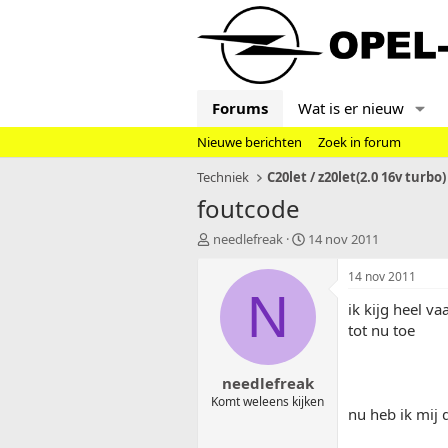
Forums
Wat is er nieuw
Nieuwe berichten
Zoek in forum
Techniek
C20let / z20let(2.0 16v turbo)
foutcode
T
S
needlefreak
14 nov 2011
o
t
p
a
14 nov 2011
i
r
N
ik kijg heel v
c
t
s
d
tot nu toe
t
a
a
t
needlefreak
r
u
t
m
Komt weleens kijken
nu heb ik mij 
e
r