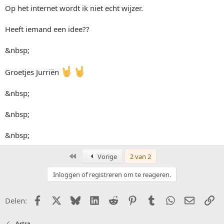
Op het internet wordt ik niet echt wijzer.
Heeft iemand een idee??
&nbsp;
Groetjes Jurriën
&nbsp;
&nbsp;
&nbsp;
Eerste
Vorige
2 van 2
Inloggen of registreren om te reageren.
Facebook
X (Twitter)
Bluesky
LinkedIn
Reddit
Pinterest
Tumblr
WhatsApp
E-mail
Li
Delen:
Astra