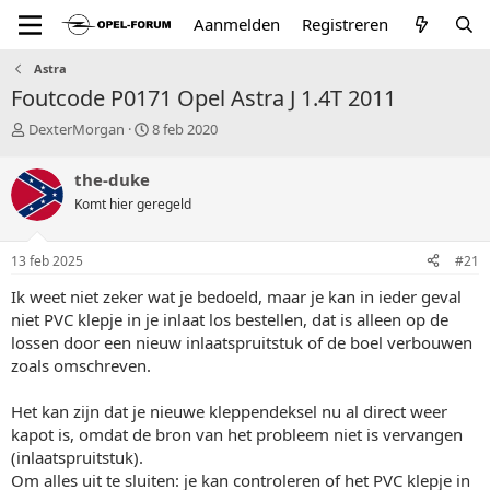
Aanmelden
Registreren
Astra
Foutcode P0171 Opel Astra J 1.4T 2011
T
S
DexterMorgan
8 feb 2020
o
t
p
a
the-duke
i
r
Komt hier geregeld
c
t
s
d
t
a
13 feb 2025
#21
a
t
r
u
Ik weet niet zeker wat je bedoeld, maar je kan in ieder geval
t
m
niet PVC klepje in je inlaat los bestellen, dat is alleen op de
e
lossen door een nieuw inlaatspruitstuk of de boel verbouwen
r
zoals omschreven.
Het kan zijn dat je nieuwe kleppendeksel nu al direct weer
kapot is, omdat de bron van het probleem niet is vervangen
(inlaatspruitstuk).
Om alles uit te sluiten: je kan controleren of het PVC klepje in