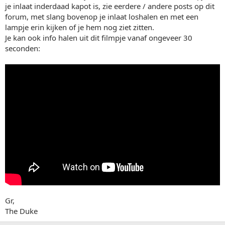
je inlaat inderdaad kapot is, zie eerdere / andere posts op dit
forum, met slang bovenop je inlaat loshalen en met een
lampje erin kijken of je hem nog ziet zitten.
Je kan ook info halen uit dit filmpje vanaf ongeveer 30
seconden:
Gr,
The Duke