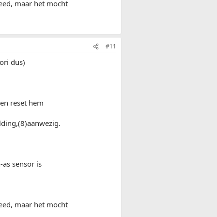
reed, maar het mocht
#11
ori dus)
m en reset hem
lding,(8)aanwezig.
-as sensor is
reed, maar het mocht