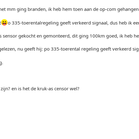
n het mm ging branden, ik heb hem toen aan de op-com gehangen
t
o 335-toerentalregeling geeft verkeerd signaal, dus heb ik ee
s sensor gekocht en gemonteerd, dit ging 100km goed, ik heb h
gelezen, nu geeft hij: po 335-toerental regeling geeft verkeerd sig
g.
 zijn? en is het de kruk-as censor wel?