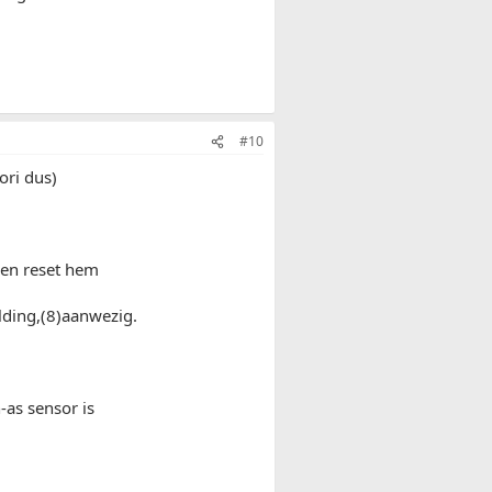
#10
ori dus)
m en reset hem
lding,(8)aanwezig.
-as sensor is