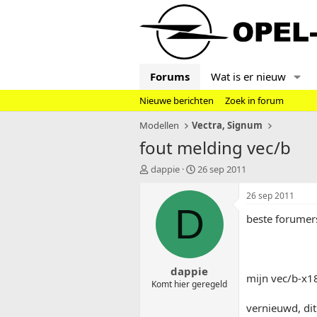
Forums
Wat is er nieuw
Nieuwe berichten
Zoek in forum
Modellen
Vectra, Signum
fout melding vec/b
T
S
dappie
26 sep 2011
o
t
p
a
26 sep 2011
i
r
D
beste forumer
c
t
s
d
t
a
a
t
dappie
r
u
mijn vec/b-x1
t
m
Komt hier geregeld
e
vernieuwd, dit
r