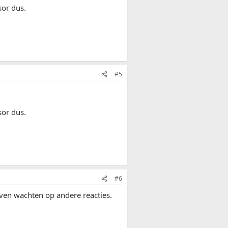
sor dus.
#5
sor dus.
#6
even wachten op andere reacties.