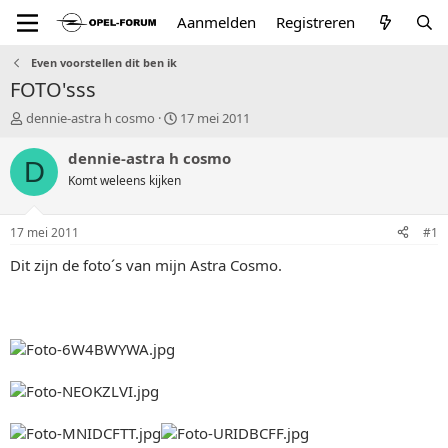
Aanmelden
Registreren
Even voorstellen dit ben ik
FOTO'sss
T
S
dennie-astra h cosmo
17 mei 2011
o
t
p
a
dennie-astra h cosmo
D
i
r
Komt weleens kijken
c
t
s
d
t
a
17 mei 2011
#1
a
t
r
u
Dit zijn de foto´s van mijn Astra Cosmo.
t
m
e
r