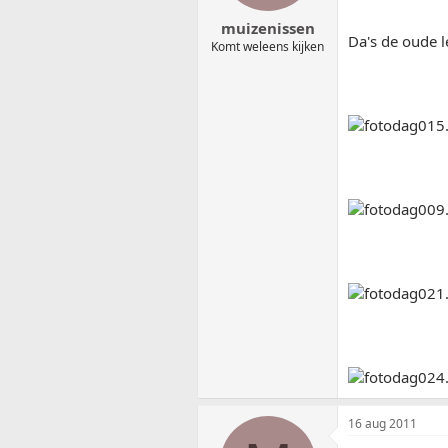
muizenissen
Da's de oude l
Komt weleens kijken
16 aug 2011