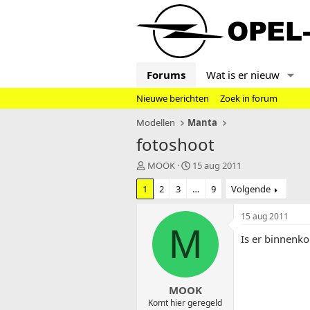
Forums
Wat is er nieuw
Nieuwe berichten
Zoek in forum
Modellen
Manta
fotoshoot
T
S
MOOK
15 aug 2011
o
t
1
2
3
…
9
Volgende
p
a
i
r
c
t
15 aug 2011
s
d
M
Is er binnenko
t
a
a
t
r
u
t
m
MOOK
e
r
Komt hier geregeld