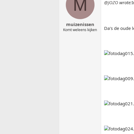
M
@JOZO
wrote:
I
muizenissen
Da's de oude l
Komt weleens kijken