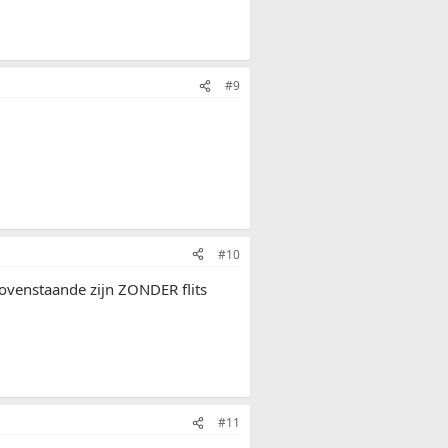
#9
#10
ovenstaande zijn ZONDER flits
#11