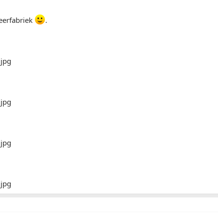
eerfabriek
.