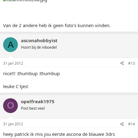
Van de 2 andere heb ik geen foto’s kunnen vinden.
asconahobbyist
A
Hoort bij de inboedel
31 jan 2012
#13
nice!!! :thumbup :thumbup
leuke C tjes!
opelfreak1975
O
Post best veel
31 jan 2012
#14
heey patrick ik mis jou eerste ascona de blauwe 3drs