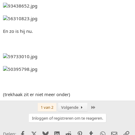
En zo is hij nu.
(trekhaak zit er niet meer onder)
Laatste
1 van 2
Volgende
Inloggen of registreren om te reageren.
Facebook
X (Twitter)
Bluesky
LinkedIn
Reddit
Pinterest
Tumblr
WhatsApp
E-mail
Li
Delen: