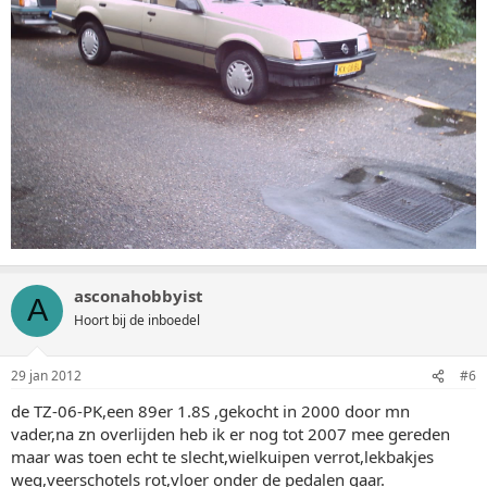
asconahobbyist
A
Hoort bij de inboedel
29 jan 2012
#6
de TZ-06-PK,een 89er 1.8S ,gekocht in 2000 door mn
vader,na zn overlijden heb ik er nog tot 2007 mee gereden
maar was toen echt te slecht,wielkuipen verrot,lekbakjes
weg,veerschotels rot,vloer onder de pedalen gaar.