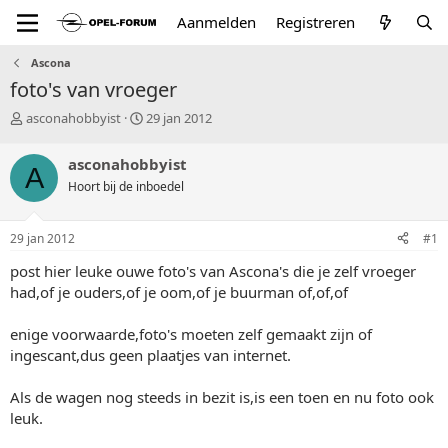
Aanmelden
Registreren
Ascona
foto's van vroeger
T
S
asconahobbyist
29 jan 2012
o
t
p
a
asconahobbyist
A
i
r
Hoort bij de inboedel
c
t
s
d
t
a
29 jan 2012
#1
a
t
r
u
post hier leuke ouwe foto's van Ascona's die je zelf vroeger
t
m
had,of je ouders,of je oom,of je buurman of,of,of
e
r
enige voorwaarde,foto's moeten zelf gemaakt zijn of
ingescant,dus geen plaatjes van internet.
Als de wagen nog steeds in bezit is,is een toen en nu foto ook
leuk.