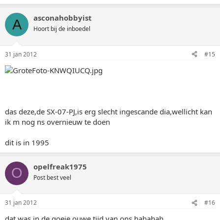
asconahobbyist
A
Hoort bij de inboedel
31 jan 2012
#15
das deze,de SX-07-PJ,is erg slecht ingescande dia,wellicht kan
ik m nog ns overnieuw te doen
dit is in 1995
opelfreak1975
O
Post best veel
31 jan 2012
#16
dat was in de goeie ouwe tijd van ons hahahah