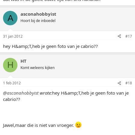
asconahobbyist
A
Hoort bij de inboedel
31 jan 2012
#17
hey H&amp;T,heb je geen foto van je cabrio??
HT
H
Komt weleens kijken
1 feb 2012
#18
@asconahobbyist
wrote:
hey H&amp;T,heb je geen foto van je
cabrio??
Jawel,maar die is niet van vroeger.