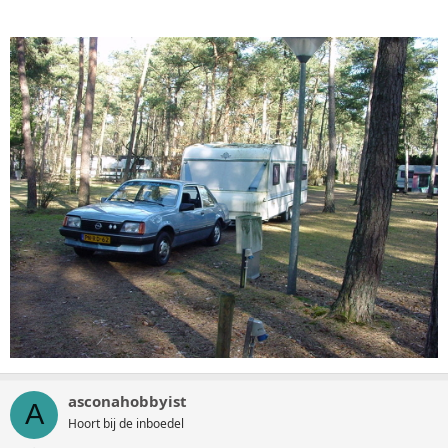
asconahobbyist
A
Hoort bij de inboedel