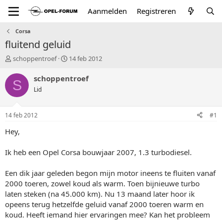
Aanmelden
Registreren
Corsa
fluitend geluid
T
S
schoppentroef
14 feb 2012
o
t
p
a
schoppentroef
S
i
r
Lid
c
t
s
d
t
a
14 feb 2012
#1
a
t
r
u
Hey,
t
m
e
Ik heb een Opel Corsa bouwjaar 2007, 1.3 turbodiesel.
r
Een dik jaar geleden begon mijn motor ineens te fluiten vanaf
2000 toeren, zowel koud als warm. Toen bijnieuwe turbo
laten steken (na 45.000 km). Nu 13 maand later hoor ik
opeens terug hetzelfde geluid vanaf 2000 toeren warm en
koud. Heeft iemand hier ervaringen mee? Kan het probleem