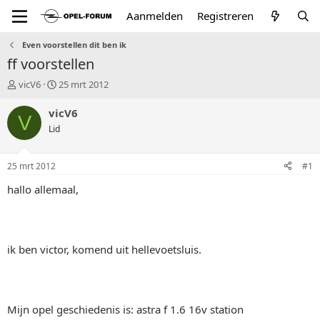
Aanmelden
Registreren
Even voorstellen dit ben ik
ff voorstellen
T
S
vicV6
25 mrt 2012
o
t
p
a
vicV6
V
i
r
Lid
c
t
s
d
t
a
25 mrt 2012
#1
a
t
r
u
hallo allemaal,
t
m
e
r
ik ben victor, komend uit hellevoetsluis.
Mijn opel geschiedenis is: astra f 1.6 16v station