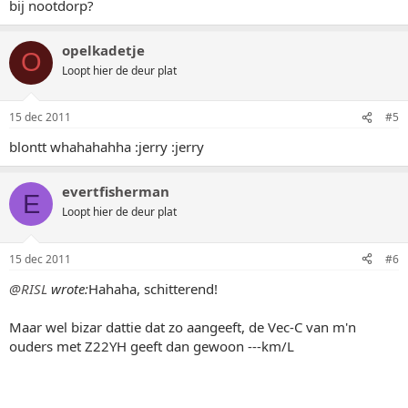
bij nootdorp?
opelkadetje
O
Loopt hier de deur plat
15 dec 2011
#5
blontt whahahahha :jerry :jerry
evertfisherman
E
Loopt hier de deur plat
15 dec 2011
#6
@RISL
wrote:
Hahaha, schitterend!
Maar wel bizar dattie dat zo aangeeft, de Vec-C van m'n
ouders met Z22YH geeft dan gewoon ---km/L