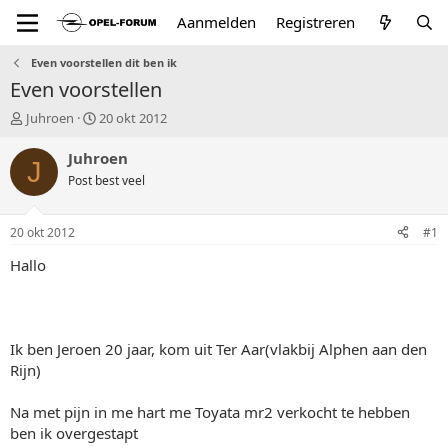
Aanmelden
Registreren
Even voorstellen dit ben ik
Even voorstellen
T
S
Juhroen
20 okt 2012
o
t
p
a
Juhroen
J
i
r
Post best veel
c
t
s
d
t
a
20 okt 2012
#1
a
t
r
u
Hallo
t
m
e
r
Ik ben Jeroen 20 jaar, kom uit Ter Aar(vlakbij Alphen aan den
Rijn)
Na met pijn in me hart me Toyata mr2 verkocht te hebben
ben ik overgestapt