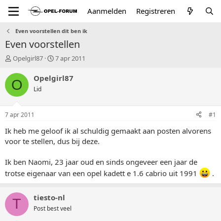
Aanmelden
Registreren
Even voorstellen dit ben ik
Even voorstellen
T
S
Opelgirl87
7 apr 2011
o
t
p
a
Opelgirl87
O
i
r
Lid
c
t
s
d
t
a
7 apr 2011
#1
a
t
r
u
Ik heb me geloof ik al schuldig gemaakt aan posten alvorens
t
m
voor te stellen, dus bij deze.
e
r
Ik ben Naomi, 23 jaar oud en sinds ongeveer een jaar de
trotse eigenaar van een opel kadett e 1.6 cabrio uit 1991
.
tiesto-nl
T
Post best veel