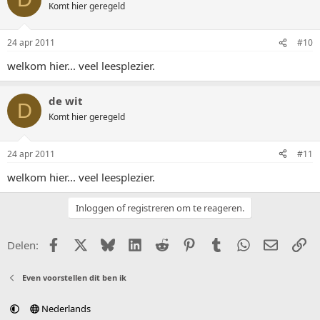
Komt hier geregeld
24 apr 2011
#10
welkom hier... veel leesplezier.
de wit
D
Komt hier geregeld
24 apr 2011
#11
welkom hier... veel leesplezier.
Inloggen of registreren om te reageren.
Facebook
X (Twitter)
Bluesky
LinkedIn
Reddit
Pinterest
Tumblr
WhatsApp
E-mail
Li
Delen:
Even voorstellen dit ben ik
Nederlands