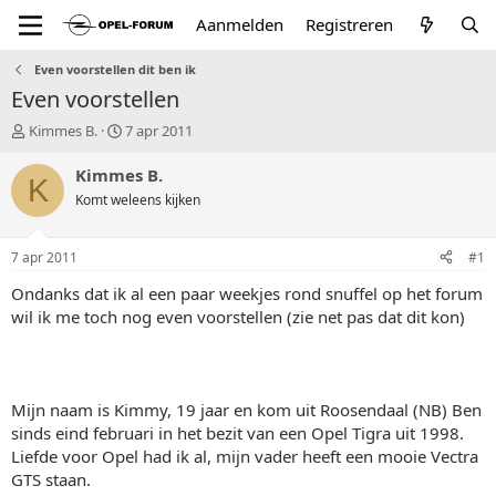
Aanmelden
Registreren
Even voorstellen dit ben ik
Even voorstellen
T
S
Kimmes B.
7 apr 2011
o
t
p
a
Kimmes B.
K
i
r
Komt weleens kijken
c
t
s
d
t
a
7 apr 2011
#1
a
t
r
u
Ondanks dat ik al een paar weekjes rond snuffel op het forum
t
m
wil ik me toch nog even voorstellen (zie net pas dat dit kon)
e
r
Mijn naam is Kimmy, 19 jaar en kom uit Roosendaal (NB) Ben
sinds eind februari in het bezit van een Opel Tigra uit 1998.
Liefde voor Opel had ik al, mijn vader heeft een mooie Vectra
GTS staan.