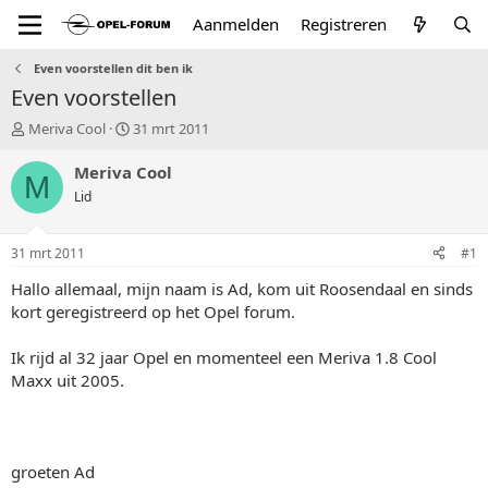
Aanmelden
Registreren
Even voorstellen dit ben ik
Even voorstellen
T
S
Meriva Cool
31 mrt 2011
o
t
p
a
Meriva Cool
M
i
r
Lid
c
t
s
d
t
a
31 mrt 2011
#1
a
t
r
u
Hallo allemaal, mijn naam is Ad, kom uit Roosendaal en sinds
t
m
kort geregistreerd op het Opel forum.
e
r
Ik rijd al 32 jaar Opel en momenteel een Meriva 1.8 Cool
Maxx uit 2005.
groeten Ad