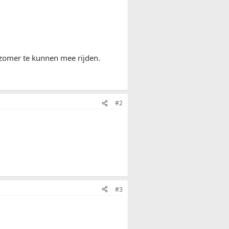
 zomer te kunnen mee rijden.
#2
#3