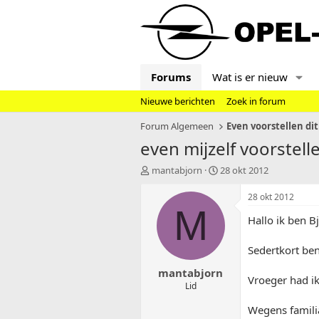
Forums
Wat is er nieuw
Nieuwe berichten
Zoek in forum
Forum Algemeen
Even voorstellen dit
even mijzelf voorstell
T
S
mantabjorn
28 okt 2012
o
t
p
a
28 okt 2012
i
r
M
Hallo ik ben B
c
t
s
d
t
a
Sedertkort be
a
t
mantabjorn
r
u
Vroeger had i
t
m
Lid
e
Wegens famili
r