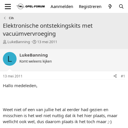
Aanmelden
Registreren
Cih
Elektronische ontstekingskits met
vacuümvervroeging
T
S
LukeBanning
13 mei 2011
o
t
p
a
LukeBanning
L
i
r
Komt weleens kijken
c
t
s
d
t
a
13 mei 2011
#1
a
t
r
u
Hallo medeleden,
t
m
e
r
Weet niet of een van jullie het al eerder had gezien en
misschien is het wel niet nuttig dat ik het hier plaats, maar
wellicht ook wel, dus daarom plaats ik het toch maar ;-)