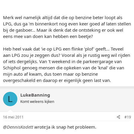
Merk wel namelijk altijd dat die op benzine beter loopt als
LPG, dus ga 'm binnenkort nog even keer goed af laten stellen
bij de gasboer... Maar ik denk dat de ontsteking er ook wel
eens mee van doen kan hebben een beetje?
Heb heel vaak dat 'ie op LPG een flinke 'plof' geeft... Teveel
aan LPG zou je zeggen dus? Vooral als je rustig weg wil rijden
of iets dergelijks. Van 't weekend in de parkeergarage van
Schiphol genoeg mensen die opkeken van de 'knal' die van
mijn auto af kwam, dus toen maar op benzine
overgeschakeld en daarop er eigenlijk geen last van.
LukeBanning
L
Komt weleens kijken
16 mei 2011
#19
@DennisKadett
wrote:
Ja ik snap het probleem.