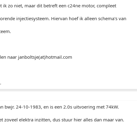
ik zo niet, maar dit betreft een c24ne motor, compleet
orende injectiesysteem. Hiervan hoef ik alleen schema's van
steem.
len naar janboltsje(at)hotmail.com
.
an bwjr. 24-10-1983, en is een 2.0s uitvoering met 74kW.
et zoveel elektra inzitten, dus stuur hier alles dan maar van.