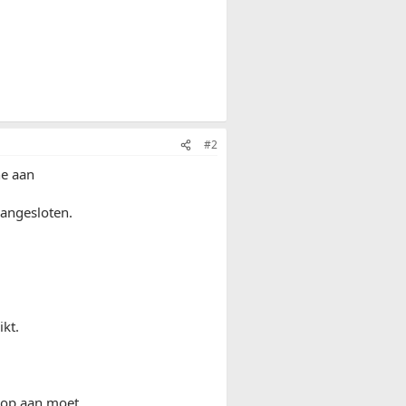
#2
ne aan
aangesloten.
ikt.
 op aan moet