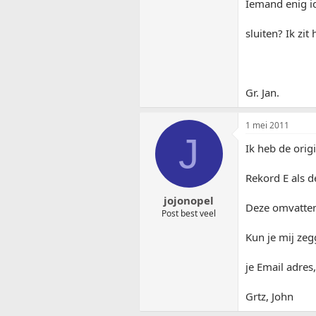
Iemand enig i
sluiten? Ik zi
Gr. Jan.
1 mei 2011
J
Ik heb de orig
Rekord E als 
jojonopel
Deze omvatten 
Post best veel
Kun je mij zeg
je Email adres,
Grtz, John