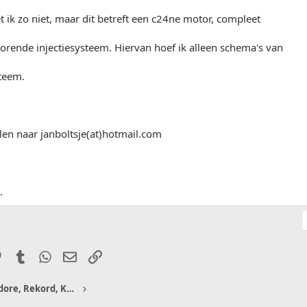
ik zo niet, maar dit betreft een c24ne motor, compleet
orende injectiesysteem. Hiervan hoef ik alleen schema's van
steem.
len naar janboltsje(at)hotmail.com
.
it
Pinterest
Tumblr
WhatsApp
E-mail
Link
Senator, Monza en Commodore, Rekord, KAD