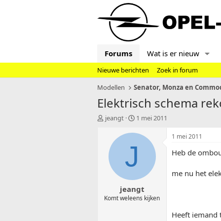
Forums
Wat is er nieuw
Nieuwe berichten
Zoek in forum
Modellen
Elektrisch schema rek
T
S
jeangt
1 mei 2011
o
t
p
a
1 mei 2011
i
r
J
Heb de ombouw 
c
t
s
d
t
a
me nu het elek
a
t
jeangt
r
u
t
m
Komt weleens kijken
e
Heeft iemand t
r