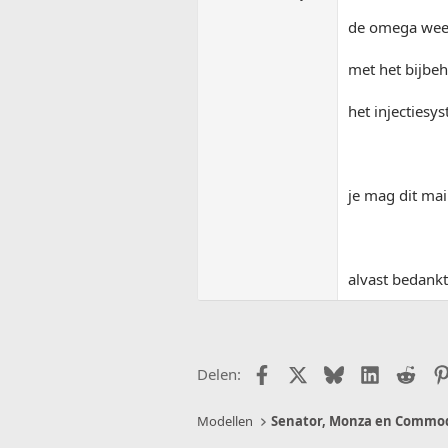
de omega weet 
met het bijbeh
het injectiesy
je mag dit mai
alvast bedankt
Facebook
X (Twitter)
Bluesky
LinkedIn
Redd
Delen:
Modellen