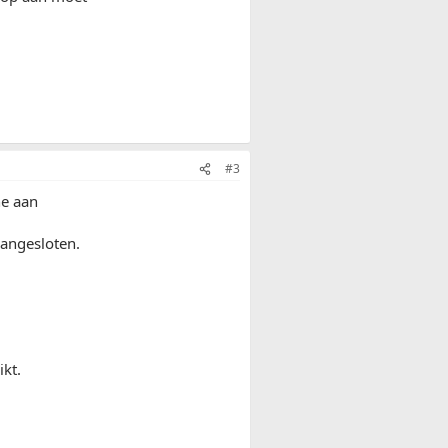
#3
ne aan
aangesloten.
ikt.