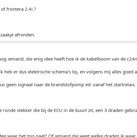
of frontera 2.4i ?
 zaakje afronden.
 nog iemand, die enig idee heeft hoe ik de kabelboom van de c24
Ik heb er dus elektrische schema's bij, en volgens mij alles goed 
dus geen signaal naar de brandstofpomp ed. vanaf het startrelais.
e ronde stekker die bij de ECU in de buurt zit, een 3 draden gebru
dee waar het mis gaat? Of iemand die weet welke draden ik waar