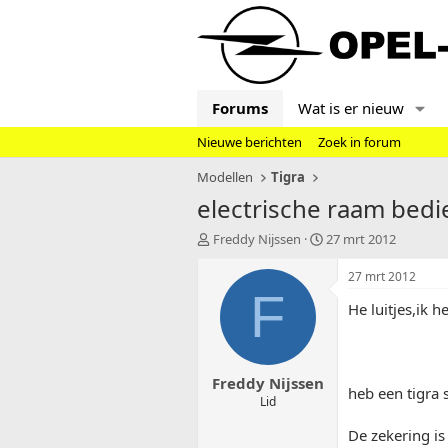
Forums
Wat is er nieuw
Nieuwe berichten
Zoek in forum
Modellen
Tigra
electrische raam bedi
T
S
Freddy Nijssen
27 mrt 2012
o
t
p
a
27 mrt 2012
i
r
F
He luitjes,ik h
c
t
s
d
t
a
a
t
Freddy Nijssen
r
u
heb een tigra 
t
m
Lid
e
De zekering is
r