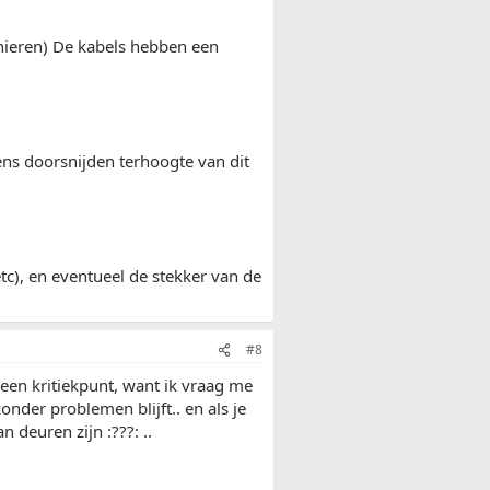
rnieren) De kabels hebben een
ens doorsnijden terhoogte van dit
tc), en eventueel de stekker van de
#8
 een kritiekpunt, want ik vraag me
zonder problemen blijft.. en als je
 deuren zijn :???: ..