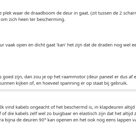
e plek waar de draadboom de deur in gaat. (zit tussen de 2 scha
' om zich heen ter bescherming.
r vaak open en dicht gaat 'kan' het zijn dat de draden nog wel e
s goed zijn, dan zou je op het raammotor (deur paneel er dus af e
kunnen kijken of, en hoeveel spanning er op staat bij gebruik.
Ik vind kabels ongeacht of het beschermd is, in klapdeuren altijd
of die kabels zelf wel zo buigbaar en elastisch zijn dat het altijd 
igra bijna de deuren 90° kan openen en het ook nog eens lappen van