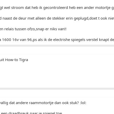
ijgt wel stroom dat heb ik gecontroleerd heb een ander motortje 
 naast de deur met alleen de stekker erin geplugd,doet t ook nie
en relais tussen ofzo,snap er niks van!!
a 1600 16v van 96,ps als ik de electrishe spiegels verstel knapt de
uit How-to Tigra
allig dat andere raammotortje dan ook stuk? :lol:
 een draadbreuk naar je spiegel toe...