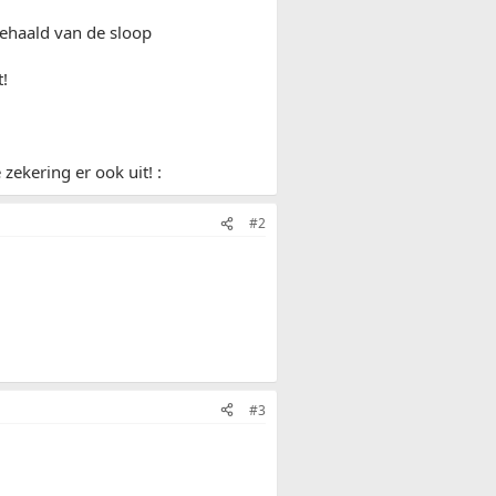
gehaald van de sloop
t!
 zekering er ook uit! :
#2
#3