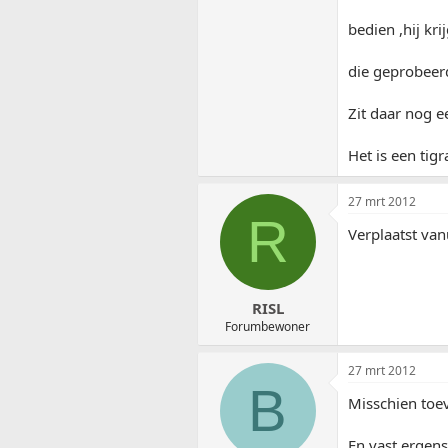
bedien ,hij kr
die geprobeerd
Zit daar nog e
Het is een tigr
27 mrt 2012
R
Verplaatst van
RISL
Forumbewoner
27 mrt 2012
B
Misschien toev
En vast ergens