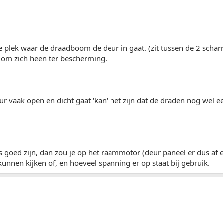
e plek waar de draadboom de deur in gaat. (zit tussen de 2 scha
' om zich heen ter bescherming.
r vaak open en dicht gaat 'kan' het zijn dat de draden nog wel e
s goed zijn, dan zou je op het raammotor (deur paneel er dus af e
kunnen kijken of, en hoeveel spanning er op staat bij gebruik.