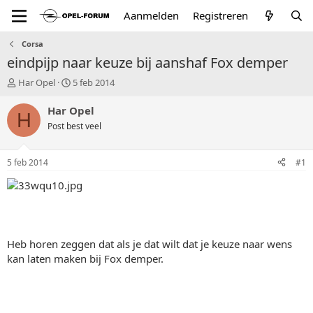
Aanmelden
Registreren
Corsa
eindpijp naar keuze bij aanshaf Fox demper
T
S
Har Opel
5 feb 2014
o
t
p
a
Har Opel
H
i
r
Post best veel
c
t
s
d
t
a
5 feb 2014
#1
a
t
r
u
t
m
e
r
Heb horen zeggen dat als je dat wilt dat je keuze naar wens
kan laten maken bij Fox demper.