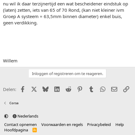
nu wil ik daar terzijnertijd een wat bescheidener eindstuk op
(laten) zetten, iets van 65 of 70 Rond, (kan niet kleiner ivm
Groep A systeem = 63,5mm binnen diameter) enkel buis,
geen verdikking.
Willem
Inloggen of registreren om te reageren.
Facebook
X (Twitter)
Bluesky
LinkedIn
Reddit
Pinterest
Tumblr
WhatsApp
E-mail
Li
Delen:
Corsa
Nederlands
Contact opnemen
Voorwaarden en regels
Privacybeleid
Help
Hoofdpagina
R
S