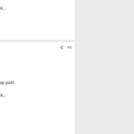
k..
#8
op past.
k..