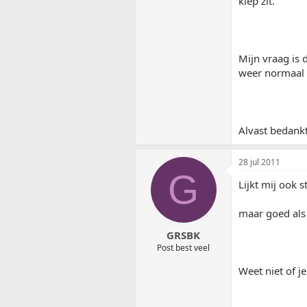
klep zit.
Mijn vraag is 
weer normaal 
Alvast bedankt
28 jul 2011
G
Lijkt mij ook 
maar goed als 
GRSBK
Post best veel
Weet niet of j