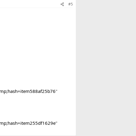
#5
e&amp;hash=item588af25b76
"
e&amp;hash=item255df1629e
"