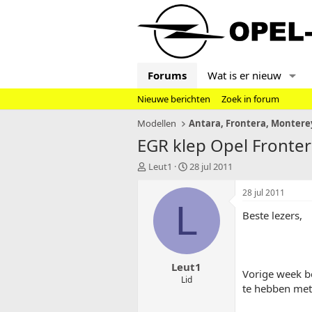
Forums
Wat is er nieuw
Nieuwe berichten
Zoek in forum
Modellen
EGR klep Opel Frontera
T
S
Leut1
28 jul 2011
o
t
p
a
28 jul 2011
i
r
L
Beste lezers,
c
t
s
d
t
a
a
t
Leut1
r
u
Vorige week b
t
m
Lid
te hebben met 
e
r