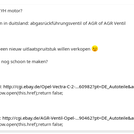
2YH motor?
 in duitsland: abgasrückführungsventil of AGR of AGR Ventil
 een nieuw uitlaatspruitstuk willen verkopen
ie nog schoon te maken?
H:
http://cgi.ebay.de/Opel-Vectra-C-2-...60982?pt=DE_Autoteil
w.open(this.href);return false;
E:
http://cgi.ebay.de/AGR-Ventil-Opel-...90462?pt=DE_Autoteil
w.open(this.href);return false;