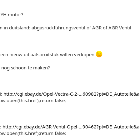
2YH motor?
 in duitsland: abgasrückführungsventil of AGR of AGR Ventil
 een nieuw uitlaatspruitstuk willen verkopen
ie nog schoon te maken?
H:
http://cgi.ebay.de/Opel-Vectra-C-2-...60982?pt=DE_Autoteil
w.open(this.href);return false;
E:
http://cgi.ebay.de/AGR-Ventil-Opel-...90462?pt=DE_Autoteil
w.open(this.href);return false;