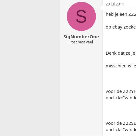
28 jul 2011
S
heb je een Z2
op ebay zoeken
SigNumberOne
Post best veel
Denk dat ze je
misschien is 
voor de Z22Y
onclick="windo
voor de Z22S
onclick="windo