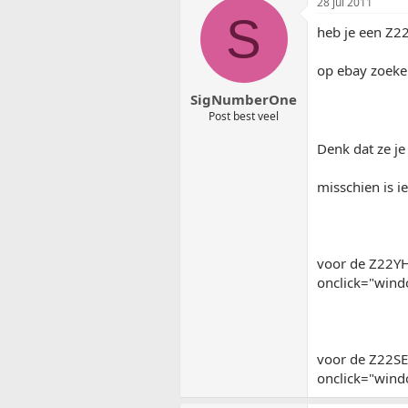
28 jul 2011
S
heb je een Z2
op ebay zoeken
SigNumberOne
Post best veel
Denk dat ze je
misschien is 
voor de Z22Y
onclick="windo
voor de Z22S
onclick="windo