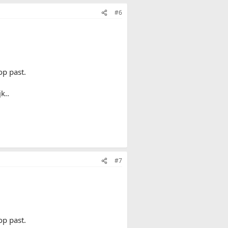
#6
op past.
k..
#7
op past.