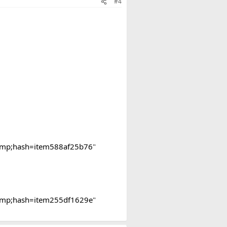
#4
e&amp;hash=item588af25b76
"
e&amp;hash=item255df1629e
"