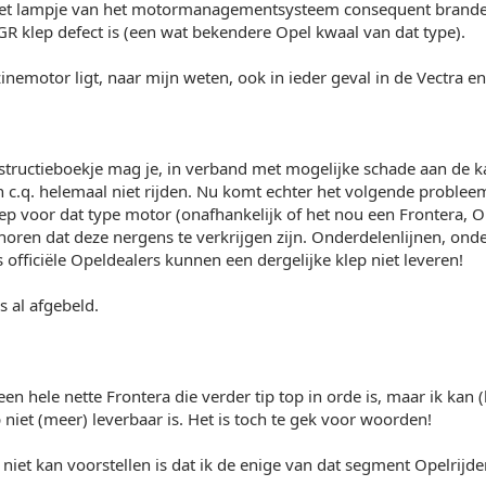
het lampje van het motormanagementsysteem consequent branden. 
GR klep defect is (een wat bekendere Opel kwaal van dat type).
inemotor ligt, naar mijn weten, ook in ieder geval in de Vectra 
structieboekje mag je, in verband met mogelijke schade aan de k
n c.q. helemaal niet rijden. Nu komt echter het volgende probleem
p voor dat type motor (onafhankelijk of het nou een Frontera, Ome
horen dat deze nergens te verkrijgen zijn. Onderdelenlijnen, ond
lfs officiële Opeldealers kunnen een dergelijke klep niet leveren!
s al afgebeld.
een hele nette Frontera die verder tip top in orde is, maar ik kan 
p niet (meer) leverbaar is. Het is toch te gek voor woorden!
 niet kan voorstellen is dat ik de enige van dat segment Opelrijd