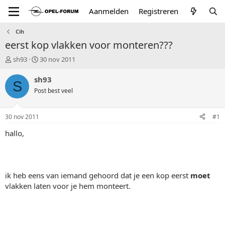
Aanmelden
Registreren
Cih
eerst kop vlakken voor monteren???
T
S
sh93
30 nov 2011
o
t
p
a
sh93
S
i
r
Post best veel
c
t
s
d
t
a
30 nov 2011
#1
a
t
r
u
hallo,
t
m
e
r
ik heb eens van iemand gehoord dat je een kop eerst
moet
vlakken laten voor je hem monteert.