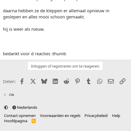
daarna hebben ze de kleppen er allemaal opnieuw in
geslepen en alles mooi schoon gemaakt.
hij is weer als nieuw.
bedankt voor d reacties :thumb
Inloggen of registreren om te reageren.
Facebook
X (Twitter)
Bluesky
LinkedIn
Reddit
Pinterest
Tumblr
WhatsApp
E-mail
Li
Delen:
Cih
Nederlands
Contact opnemen
Voorwaarden en regels
Privacybeleid
Help
Hoofdpagina
R
S
S
®