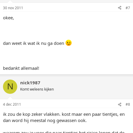
30 nov 2011
#7
okee,
dan weet ik wat ik nu ga doen
bedankt allemaal!
nick1987
N
Komt weleens kijken
4 dec 2011
#8
ik zou de kop zeker vlakken. kost maar een paar tientjes, en
dan word hij meestal nog gewassen ook.
waarom zou je voor die paar tientjes het risico lopen dat de