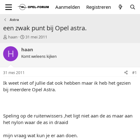
Aanmelden
Registreren
Astra
een zwak punt bij Opel astra.
T
S
haan
31 mei 2011
o
t
p
a
haan
H
i
r
Komt weleens kijken
c
t
s
d
t
a
31 mei 2011
#1
a
t
r
u
Ik weet niet of jullie dat ook hebben maar ik heb het gezien
t
m
bij meerdere Opel Astra.
e
r
Speling op de ruitenwissers ,het ligt niet aan de as maar aan
het nylon waar de as in draaid
mijn vraag wat kun je er aan doen.